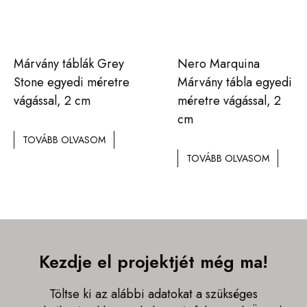
Márvány táblák Grey
Nero Marquina
Stone egyedi méretre
Márvány tábla egyedi
vágással, 2 cm
méretre vágással, 2
cm
TOVÁBB OLVASOM
TOVÁBB OLVASOM
Kezdje el projektjét még ma!
Töltse ki az alábbi adatokat a szükséges