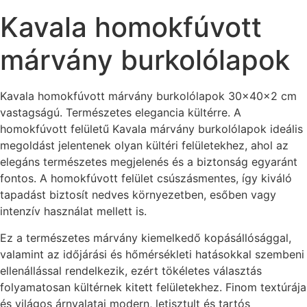
Kavala homokfúvott
márvány burkolólapok
Kavala homokfúvott márvány burkolólapok 30x40x2 cm
vastagságú. Természetes elegancia kültérre. A
homokfúvott felületű Kavala márvány burkolólapok ideális
megoldást jelentenek olyan kültéri felületekhez, ahol az
elegáns természetes megjelenés és a biztonság egyaránt
fontos. A homokfúvott felület csúszásmentes, így kiváló
tapadást biztosít nedves környezetben, esőben vagy
intenzív használat mellett is.
Ez a természetes márvány kiemelkedő kopásállósággal,
valamint az időjárási és hőmérsékleti hatásokkal szembeni
ellenállással rendelkezik, ezért tökéletes választás
folyamatosan kültérnek kitett felületekhez. Finom textúrája
és világos árnyalatai modern, letisztult és tartós