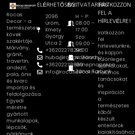
ELÉRHETŐSÉG:
NYITVATARTÁS:
IRATKOZZON
FEL A
Rocas
2096
H – P:
Decor – a
HÍRLEVÉLRE!
Üröm,
08:00 –
természetes
Kmety
17:00
Iratkozzon
kövek
György
Szo:
fel
szakértője.
Utca 2
09:00 –
hírlevelünkre,
Márvány,
+36202278295
14:00
és kapjon
gránit,
huba@rocasdecor.hu
V: Zárva
különleges
travertin,
+36202278860
Ünnepnapokon
ajánlatokat,
andezit,
Zárva Tartunk
info@rocasdecor.hu
hasznos
pala, ónix
tanácsokat
és kvarc
és
importja és
inspirációt
feldolgozása.
a
Egyedi
természetes
méretre
kőből
gyártott
készült
munkalapok,
enteriőrök
lépcsők,
kialakításához
párkányok,