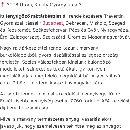
2096 Üröm, Kmety György utca 2
Itt
lenyűgöző raktárkészlet
áll rendelkezésére Travertin.
Gyors szállítással :
Budapest
, Debrecen, Miskolc, Szeged
és Kecskemét. Székesfehérvár, Pécs és Győr. Nyíregyháza,
Érd, Zalaegerszeg, Szekszárd, Üröm és Mosonmagyaróvár.
Nagy raktárkészlettel rendelkezünk márvány
burkolólapokból, gyors kiszállítással az egész ország
területén. Széles választékban kínálunk különböző
modelleket, színeket és textúrákat, így könnyen
megtalálhatja a megfelelő megoldást bármilyen stílusú
enteriőrhöz – modern, klasszikus vagy kortárs.
Az adott termék minimális rendelési mennyisége 10 m².
Ennél kisebb mennyiség esetén 7.760 forint + ÁFA kezelési
díj kerül felszámításra.
Mivel a márvány természetes anyag, vásárlás előtt
javasoljuk, hogy személyesen tekintse meg az anyagot