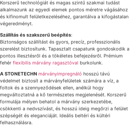
Korszerű technológiát és magas szintű szakmai tudást
alkalmazunk az egyedi elemek pontos méretre vágásához
és kifinomult felületkezeléséhez, garantálva a kifogástalan
végeredményt.
Szállítás és szakszerű beépítés
:
Biztonságos szállítást és gyors, precíz, professzionális
szerelést biztosítunk. Tapasztalt csapatunk gondoskodik a
pontos illesztésről és a tökéletes befejezésről. Prémium
fehér
flexibilis márvány ragasztóval
burkolunk.
A STONETECHN
márványimpregnáló
hosszú távú
védelmet biztosít a márványfelületek számára a víz, a
foltok és a szennyeződések ellen, anélkül hogy
megváltoztatná a kő természetes megjelenését. Korszerű
formulája mélyen behatol a márvány szerkezetébe,
csökkenti a nedvszívást, és hosszú ideig megőrzi a felület
szépségét és eleganciáját. Ideális beltéri és kültéri
felhasználásra.