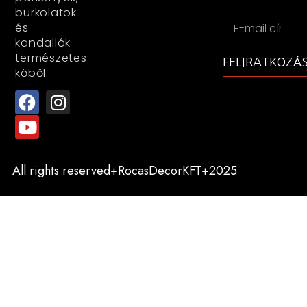
burkolatok
és
kandallók
természetes
FELIRATKOZÁ
kőből.
All rights reserved+RocasDecorKFT+2025