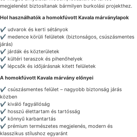
megjelenést biztosítanak bármilyen burkolási projekthez.
Hol használhatók a homokfúvott Kavala márványlapok
✔ udvarok és kerti sétányok
✔ medence körüli felületek (biztonságos, csúszásmentes
járás)
✔ járdák és közterületek
✔ kültéri teraszok és pihenőhelyek
✔ lépcsők és időjárásnak kitett felületek
A homokfúvott Kavala márvány előnyei
✔ csúszásmentes felület – nagyobb biztonság járás
közben
✔ kiváló fagyállóság
✔ hosszú élettartam és tartósság
✔ könnyű karbantartás
✔ prémium természetes megjelenés, modern és
klasszikus stílushoz egyaránt