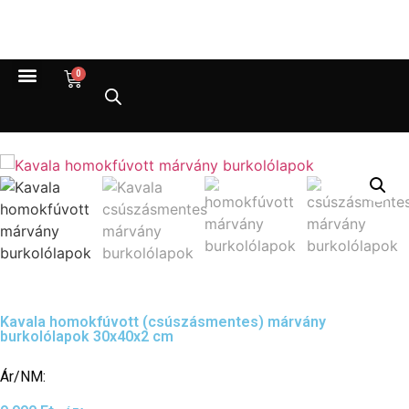
0
Kavala homokfúvott (csúszásmentes) márvány
burkolólapok 30x40x2 cm
Ár/NM: