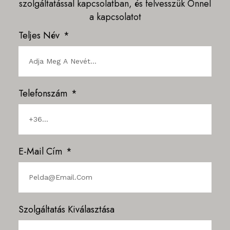
szolgáltatással kapcsolatban, és felvesszük Önnel
a kapcsolatot
Teljes Név
Telefonszám
E-Mail Cím
Szolgáltatás Kiválasztása