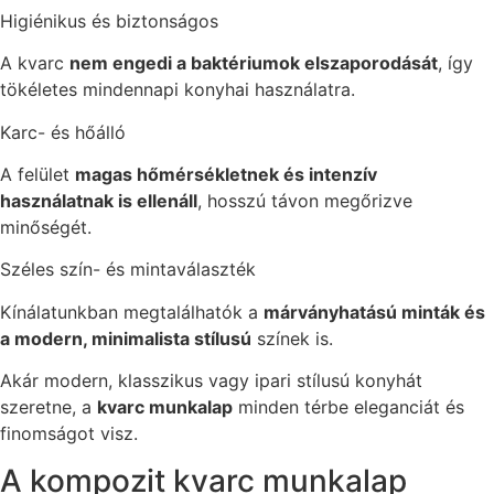
Higiénikus és biztonságos
A kvarc
nem engedi a baktériumok elszaporodását
, így
tökéletes mindennapi konyhai használatra.
Karc- és hőálló
A felület
magas hőmérsékletnek és intenzív
használatnak is ellenáll
, hosszú távon megőrizve
minőségét.
Széles szín- és mintaválaszték
Kínálatunkban megtalálhatók a
márványhatású minták és
a modern, minimalista stílusú
színek is.
Akár modern, klasszikus vagy ipari stílusú konyhát
szeretne, a
kvarc munkalap
minden térbe eleganciát és
finomságot visz.
A kompozit kvarc munkalap