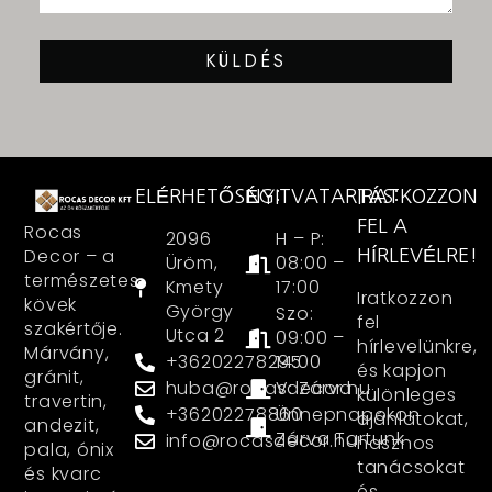
KÜLDÉS
ELÉRHETŐSÉG:
NYITVATARTÁS:
IRATKOZZON
FEL A
Rocas
2096
H – P:
Decor – a
HÍRLEVÉLRE!
Üröm,
08:00 –
természetes
Kmety
17:00
Iratkozzon
kövek
György
Szo:
fel
szakértője.
Utca 2
09:00 –
hírlevelünkre,
Márvány,
+36202278295
14:00
és kapjon
gránit,
huba@rocasdecor.hu
V: Zárva
különleges
travertin,
+36202278860
Ünnepnapokon
ajánlatokat,
andezit,
Zárva Tartunk
info@rocasdecor.hu
hasznos
pala, ónix
tanácsokat
és kvarc
és