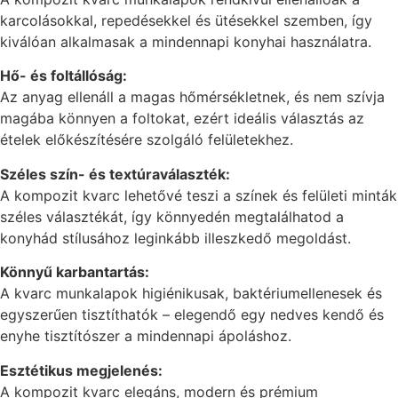
karcolásokkal, repedésekkel és ütésekkel szemben, így
kiválóan alkalmasak a mindennapi konyhai használatra.
Hő- és foltállóság:
Az anyag ellenáll a magas hőmérsékletnek, és nem szívja
magába könnyen a foltokat, ezért ideális választás az
ételek előkészítésére szolgáló felületekhez.
Széles szín- és textúraválaszték:
A kompozit kvarc lehetővé teszi a színek és felületi minták
széles választékát, így könnyedén megtalálhatod a
konyhád stílusához leginkább illeszkedő megoldást.
Könnyű karbantartás:
A kvarc munkalapok higiénikusak, baktériumellenesek és
egyszerűen tisztíthatók – elegendő egy nedves kendő és
enyhe tisztítószer a mindennapi ápoláshoz.
Esztétikus megjelenés:
A kompozit kvarc elegáns, modern és prémium