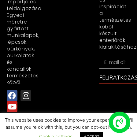
importja és
inspirációt
feldolgozása.
a
Egyedi
természetes
méretre
kőből
gyártott
készült
munkalapok,
enteriőrök
lépcsők,
kialakításához
párkányok,
burkolatok
és
kandallók
természetes
FELIRATKOZÁ
kőből.
This website uses cookies to improve your experience. We'll
All rights reserved+RocasDecorKFT+2025
assume you're ok with this, but you can opt-out if you wish.
Cookie settings
ACCEPT