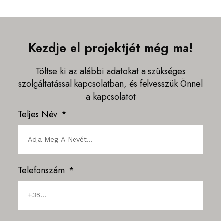
Kezdje el projektjét még ma!
Töltse ki az alábbi adatokat a szükséges
szolgáltatással kapcsolatban, és felvesszük Önnel
a kapcsolatot
Teljes Név
Telefonszám