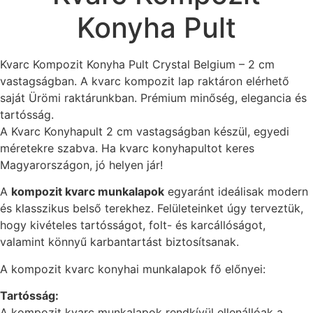
Konyha Pult
Kvarc Kompozit Konyha Pult Crystal Belgium – 2 cm
vastagságban. A kvarc kompozit lap raktáron elérhető
saját Ürömi raktárunkban. Prémium minőség, elegancia és
tartósság.
A Kvarc Konyhapult 2 cm vastagságban készül, egyedi
méretekre szabva. Ha kvarc konyhapultot keres
Magyarországon, jó helyen jár!
A
kompozit kvarc munkalapok
egyaránt ideálisak modern
és klasszikus belső terekhez. Felületeinket úgy terveztük,
hogy kivételes tartósságot, folt- és karcállóságot,
valamint könnyű karbantartást biztosítsanak.
A kompozit kvarc konyhai munkalapok fő előnyei:
Tartósság:
A kompozit kvarc munkalapok rendkívül ellenállóak a