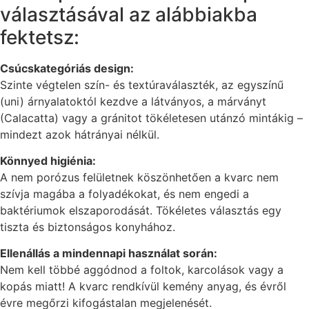
választásával az alábbiakba
fektetsz:
Csúcskategóriás design:
Szinte végtelen szín- és textúraválaszték, az egyszínű
(uni) árnyalatoktól kezdve a látványos, a márványt
(Calacatta) vagy a gránitot tökéletesen utánzó mintákig –
mindezt azok hátrányai nélkül.
Könnyed higiénia:
A nem porózus felületnek köszönhetően a kvarc nem
szívja magába a folyadékokat, és nem engedi a
baktériumok elszaporodását. Tökéletes választás egy
tiszta és biztonságos konyhához.
Ellenállás a mindennapi használat során:
Nem kell többé aggódnod a foltok, karcolások vagy a
kopás miatt! A kvarc rendkívül kemény anyag, és évről
évre megőrzi kifogástalan megjelenését.