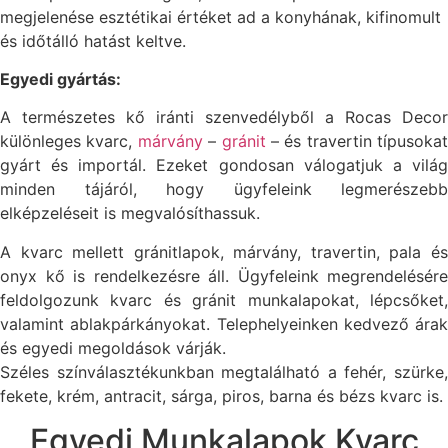
megjelenése esztétikai értéket ad a konyhának, kifinomult
és időtálló hatást keltve.
Egyedi gyártás:
A természetes kő iránti szenvedélyből a Rocas Decor
különleges kvarc,
márvány
–
gránit
– és travertin típusokat
gyárt és importál. Ezeket gondosan válogatjuk a világ
minden tájáról, hogy ügyfeleink legmerészebb
elképzeléseit is megvalósíthassuk.
A kvarc mellett gránitlapok, márvány, travertin, pala és
onyx kő is rendelkezésre áll. Ügyfeleink megrendelésére
feldolgozunk kvarc és gránit munkalapokat, lépcsőket,
valamint ablakpárkányokat. Telephelyeinken kedvező árak
és egyedi megoldások várják.
Széles színválasztékunkban megtalálható a fehér, szürke,
fekete, krém, antracit, sárga, piros, barna és bézs kvarc is.
Egyedi Munkalapok Kvarc