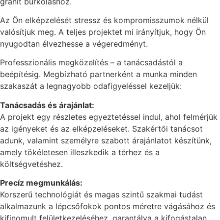
gránit burkoláshoz.
Az Ön elképzelését stressz és kompromisszumok nélkül
valósítjuk meg. A teljes projektet mi irányítjuk, hogy Ön
nyugodtan élvezhesse a végeredményt.
Professzionális megközelítés – a tanácsadástól a
beépítésig. Megbízható partnerként a munka minden
szakaszát a legnagyobb odafigyeléssel kezeljük:
Tanácsadás és árajánlat:
A projekt egy részletes egyeztetéssel indul, ahol felmérjük
az igényeket és az elképzeléseket. Szakértői tanácsot
adunk, valamint személyre szabott árajánlatot készítünk,
amely tökéletesen illeszkedik a térhez és a
költségvetéshez.
Precíz megmunkálás:
Korszerű technológiát és magas szintű szakmai tudást
alkalmazunk a lépcsőfokok pontos méretre vágásához és
kifinomult felületkezeléséhez, garantálva a kifogástalan