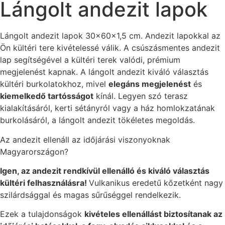
Lángolt andezit lapok
Lángolt andezit lapok 30x60x1,5 cm. Andezit lapokkal az
Ön kültéri tere kivételessé válik. A csúszásmentes andezit
lap segítségével a kültéri terek valódi, prémium
megjelenést kapnak. A lángolt andezit kiváló választás
kültéri burkolatokhoz, mivel
elegáns megjelenést
és
kiemelkedő tartósságot
kínál. Legyen szó terasz
kialakításáról, kerti sétányról vagy a ház homlokzatának
burkolásáról, a lángolt andezit tökéletes megoldás.
Az andezit ellenáll az időjárási viszonyoknak
Magyarországon?
Igen, az andezit rendkívül ellenálló és kiváló választás
kültéri felhasználásra!
Vulkanikus eredetű kőzetként nagy
szilárdsággal és magas sűrűséggel rendelkezik.
Ezek a tulajdonságok
kivételes ellenállást biztosítanak az