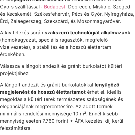
Gyors szállítással :
Budapest
, Debrecen, Miskolc, Szeged
és Kecskemét. Székesfehérvár, Pécs és Győr. Nyíregyháza,
Érd, Zalaegerszeg, Szekszárd, és Mosonmagyaróvár.
A kivitelezés során
szakszerű technológiát alkalmazunk
(homokágyazat, speciális ragasztók, megfelelő
vízelvezetés), a stabilitás és a hosszú élettartam
érdekében.
Válassza a lángolt andezit és gránit burkolatot kültéri
projektjéhez!
A lángolt andezit és gránit burkolatokkal
lenyűgöző
megjelenést és hosszú élettartamot
érhet el. Ideális
megoldás a kültéri terek természetes szépségének és
eleganciájának megteremtésére. Az adott termék
minimális rendelési mennyisége 10 m². Ennél kisebb
mennyiség esetén 7.760 forint + ÁFA kezelési díj kerül
felszámításra.