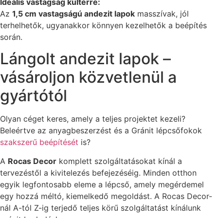
Ideális vastagság kültérre:
Az
1,5 cm vastagságú andezit lapok
masszívak, jól
terhelhetők, ugyanakkor könnyen kezelhetők a beépítés
során.
Lángolt andezit lapok –
vásároljon közvetlenül a
gyártótól
Olyan céget keres, amely a teljes projektet kezeli?
Beleértve az anyagbeszerzést és a Gránit lépcsőfokok
szakszerű beépítését
is?
A
Rocas Decor
komplett szolgáltatásokat kínál a
tervezéstől a kivitelezés befejezéséig. Minden otthon
egyik legfontosabb eleme a lépcső, amely megérdemel
egy hozzá méltó, kiemelkedő megoldást. A Rocas Decor-
nál A-tól Z-ig terjedő teljes körű szolgáltatást kínálunk