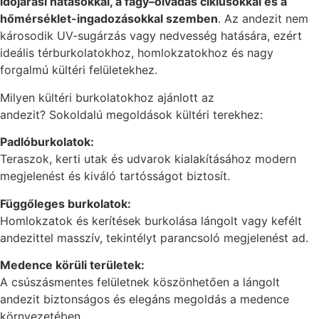
időjárási hatásokkal, a fagy–olvadás ciklusokkal és a
hőmérséklet-ingadozásokkal szemben
. Az andezit nem
károsodik UV-sugárzás vagy nedvesség hatására, ezért
ideális térburkolatokhoz, homlokzatokhoz és nagy
forgalmú kültéri felületekhez.
Milyen kültéri burkolatokhoz ajánlott az
andezit? Sokoldalú megoldások kültéri terekhez:
Padlóburkolatok:
Teraszok, kerti utak és udvarok kialakításához modern
megjelenést és kiváló tartósságot biztosít.
Függőleges burkolatok:
Homlokzatok és kerítések burkolása lángolt vagy kefélt
andezittel masszív, tekintélyt parancsoló megjelenést ad.
Medence körüli területek:
A csúszásmentes felületnek köszönhetően a lángolt
andezit biztonságos és elegáns megoldás a medence
környezetében.