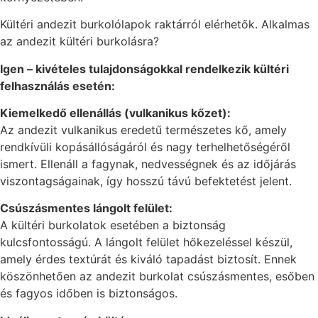
Kültéri andezit burkolólapok raktárról elérhetők. Alkalmas
az andezit kültéri burkolásra?
Igen – kivételes tulajdonságokkal rendelkezik kültéri
felhasználás esetén:
Kiemelkedő ellenállás (vulkanikus kőzet):
Az andezit vulkanikus eredetű természetes kő, amely
rendkívüli kopásállóságáról és nagy terhelhetőségéről
ismert. Ellenáll a fagynak, nedvességnek és az időjárás
viszontagságainak, így hosszú távú befektetést jelent.
Csúszásmentes lángolt felület:
A kültéri burkolatok esetében a biztonság
kulcsfontosságú. A lángolt felület hőkezeléssel készül,
amely érdes textúrát és kiváló tapadást biztosít. Ennek
köszönhetően az andezit burkolat csúszásmentes, esőben
és fagyos időben is biztonságos.