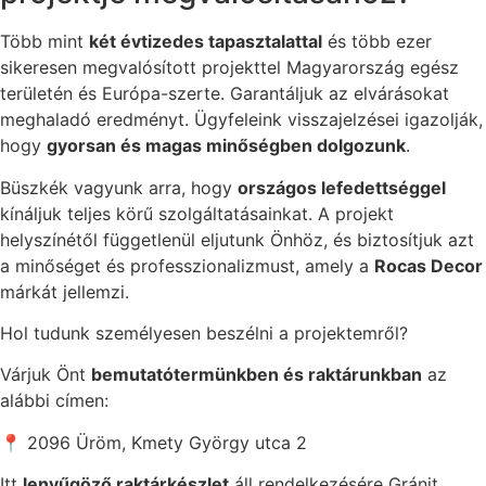
Több mint
két évtizedes tapasztalattal
és több ezer
sikeresen megvalósított projekttel Magyarország egész
területén és Európa-szerte. Garantáljuk az elvárásokat
meghaladó eredményt. Ügyfeleink visszajelzései igazolják,
hogy
gyorsan és magas minőségben dolgozunk
.
Büszkék vagyunk arra, hogy
országos lefedettséggel
kínáljuk teljes körű szolgáltatásainkat. A projekt
helyszínétől függetlenül eljutunk Önhöz, és biztosítjuk azt
a minőséget és professzionalizmust, amely a
Rocas Decor
márkát jellemzi.
Hol tudunk személyesen beszélni a projektemről?
Várjuk Önt
bemutatótermünkben és raktárunkban
az
alábbi címen:
📍 2096 Üröm, Kmety György utca 2
Itt
lenyűgöző raktárkészlet
áll rendelkezésére Gránit.