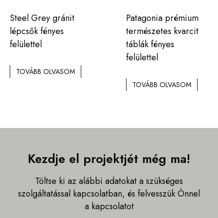
Steel Grey gránit
Patagonia prémium
lépcsők fényes
természetes kvarcit
felülettel
táblák fényes
felülettel
TOVÁBB OLVASOM
TOVÁBB OLVASOM
Kezdje el projektjét még ma!
Töltse ki az alábbi adatokat a szükséges
szolgáltatással kapcsolatban, és felvesszük Önnel
a kapcsolatot