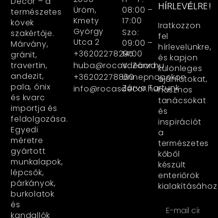
Decor – a
HÍRLEVÉLRE!
Üröm,
08:00 –
természetes
Kmety
17:00
kövek
Iratkozzon
György
Szo:
szakértője.
fel
Utca 2
09:00 –
Márvány,
hírlevelünkre,
+36202278295
14:00
gránit,
és kapjon
huba@rocasdecor.hu
V: Zárva
travertin,
különleges
andezit,
+36202278860
Ünnepnapokon
ajánlatokat,
pala, ónix
Zárva Tartunk
info@rocasdecor.hu
hasznos
és kvarc
tanácsokat
importja és
és
feldolgozása.
inspirációt
Egyedi
a
méretre
természetes
gyártott
kőből
munkalapok,
készült
lépcsők,
enteriőrök
párkányok,
kialakításához
burkolatok
és
kandallók