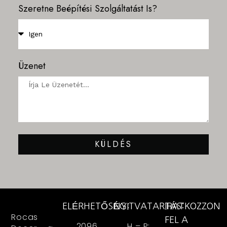
Szeretne Beépítési Szolgáltatást Is?
Üzenet
KÜLDÉS
ELÉRHETŐSÉG:
NYITVATARTÁS:
IRATKOZZON
Rocas
FEL A
2096
H – P: