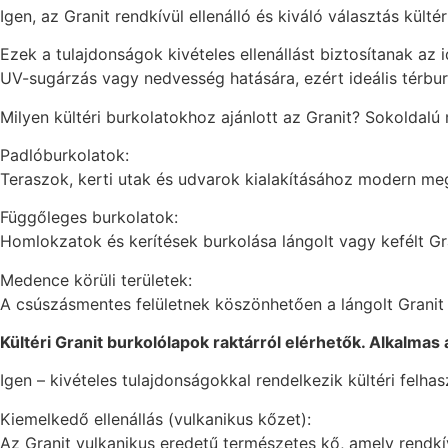
Igen, az Granit rendkívül ellenálló és kiváló választás kül
Ezek a tulajdonságok kivételes ellenállást biztosítanak a
UV-sugárzás vagy nedvesség hatására, ezért ideális térbu
Milyen kültéri burkolatokhoz ajánlott az Granit? Sokoldalú
Padlóburkolatok:
Teraszok, kerti utak és udvarok kialakításához modern megj
Függőleges burkolatok:
Homlokzatok és kerítések burkolása lángolt vagy kefélt Gra
Medence körüli területek:
A csúszásmentes felületnek köszönhetően a lángolt Grani
Kültéri Granit burkolólapok raktárról elérhetők. Alkalmas 
Igen – kivételes tulajdonságokkal rendelkezik kültéri felhas
Kiemelkedő ellenállás (vulkanikus kőzet):
Az Granit vulkanikus eredetű természetes kő, amely rendkív