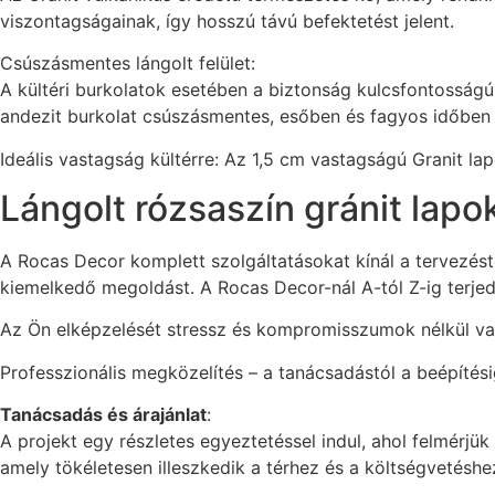
viszontagságainak, így hosszú távú befektetést jelent.
Csúszásmentes lángolt felület:
A kültéri burkolatok esetében a biztonság kulcsfontosságú.
andezit burkolat csúszásmentes, esőben és fagyos időben 
Ideális vastagság kültérre: Az 1,5 cm vastagságú Granit la
Lángolt rózsaszín gránit lapok
A Rocas Decor komplett szolgáltatásokat kínál a tervezés
kiemelkedő megoldást. A Rocas Decor-nál A-tól Z-ig terjedő
Az Ön elképzelését stressz és kompromisszumok nélkül való
Professzionális megközelítés – a tanácsadástól a beépíté
Tanácsadás és árajánlat
:
A projekt egy részletes egyeztetéssel indul, ahol felmérjü
amely tökéletesen illeszkedik a térhez és a költségvetéshe