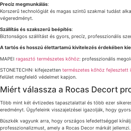
Precíz megmunkálás
:
Korszerű technológiát és magas szintű szakmai tudást alk
végeredményt.
Szállítás és szakszerű beépítés
:
Biztonságos szállítást és gyors, precíz, professzionális sz
A tartós és hosszú élettartamú kivitelezés érdekében ki
MAPEI
ragasztó természetes kőhöz
: professzionális mego
STONETECHN: kifejezetten
természetes kőhöz fejlesztett
felület megfelelő védelmet kapjon.
Miért válassza a Rocas Decort pr
Több mint két évtizedes tapasztalattal és több ezer siker
eredményt. Ügyfeleink visszajelzései igazolják, hogy gyo
Büszkék vagyunk arra, hogy országos lefedettséggel kínáljuk
professzionalizmust, amely a Rocas Decor márkát jellemzi.