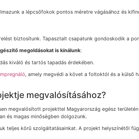
almazunk a lépcsőfokok pontos méretre vágásához és kifino
erelést biztosítunk. Tapasztalt csapatunk gondoskodik a pont
egészítő megoldásokat is kínálunk
:
ldás kiváló és tartós tapadás érdekében.
 impregnáló
, amely megvédi a követ a foltoktól és a külső h
ojektje megvalósításához?
esen megvalósított projekttel Magyarország egész területé
rsan és magas minőségben dolgozunk.
 teljes körű szolgáltatásainkat. A projekt helyszínétől füg