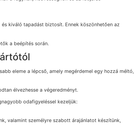
t és kiváló tapadást biztosít. Ennek köszönhetően az
tők a beépítés során.
ártótól
ntosabb eleme a lépcső, amely megérdemel egy hozzá méltó,
godtan élvezhesse a végeredményt.
gnagyobb odafigyeléssel kezeljük:
nk, valamint személyre szabott árajánlatot készítünk,