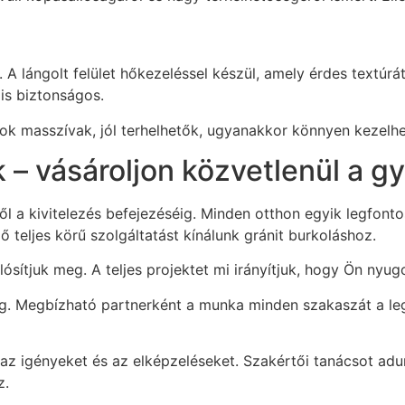
 A lángolt felület hőkezeléssel készül, amely érdes textúrá
is biztonságos.
pok masszívak, jól terhelhetők, ugyanakkor könnyen kezelhe
 – vásároljon közvetlenül a gy
től a kivitelezés befejezéséig. Minden otthon egyik legfo
 teljes körű szolgáltatást kínálunk gránit burkoláshoz.
sítjuk meg. A teljes projektet mi irányítjuk, hogy Ön nyu
sig. Megbízható partnerként a munka minden szakaszát a le
k az igényeket és az elképzeléseket. Szakértői tanácsot adu
z.