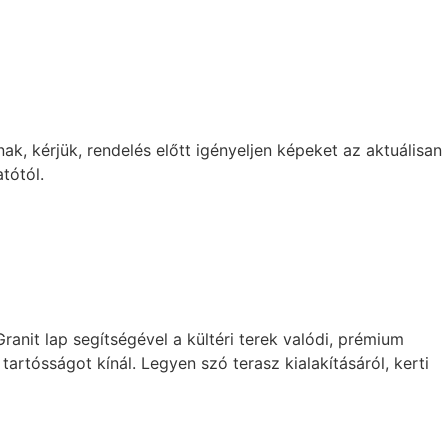
k, kérjük, rendelés előtt igényeljen képeket az aktuálisan
tótól.
nit lap segítségével a kültéri terek valódi, prémium
artósságot kínál. Legyen szó terasz kialakításáról, kerti