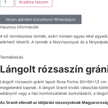
Kosárba teszem
Kérjen ajánlatot közvetlenül WhatsAppon
Hasznos információk
A kő természetes termék, ezért minden egyes tétel egyedi.
elérhető tételről. A termék a fényviszonyok és a fényképe
Termékleírás
Lángolt rózsaszín grán
Lángolt rózsaszín gránit lapok Rosa Porino 60x60x1,5 cm. 
megjelenést kapnak. A lángolt Granit kiváló választás külté
sétányról vagy a ház homlokzatának burkolásáról, a lángol
Az Granit ellenáll az időjárási viszonyoknak Magyarorsz