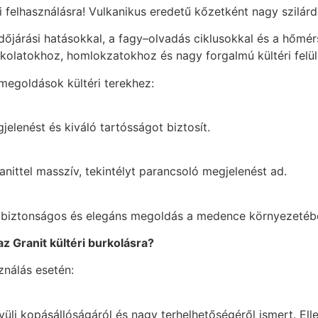
téri felhasználásra! Vulkanikus eredetű kőzetként nagy szil
z időjárási hatásokkal, a fagy–olvadás ciklusokkal és a hő
rkolatokhoz, homlokzatokhoz és nagy forgalmú kültéri felü
 megoldások kültéri terekhez:
elenést és kiváló tartósságot biztosít.
nittel masszív, tekintélyt parancsoló megjelenést ad.
t biztonságos és elegáns megoldás a medence környezetéb
az Granit kültéri burkolásra?
ználás esetén:
üli kopásállóságáról és nagy terhelhetőségéről ismert. Ell