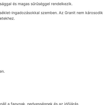
árdsággal és magas sűrűséggel rendelkezik.
mérséklet-ingadozásokkal szemben. Az Granit nem károsodik
letekhez.
en.
enáll a fagynak, nedvességnek és az időjárás