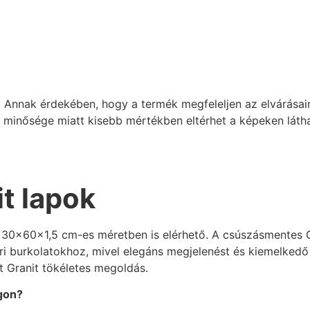
 Annak érdekében, hogy a termék megfeleljen az elvárásaina
k minősége miatt kisebb mértékben eltérhet a képeken látha
it lapok
30x60x1,5 cm-es méretben is elérhető. A csúszásmentes Gra
ri burkolatokhoz, mivel elegáns megjelenést és kiemelkedő t
t Granit tökéletes megoldás.
ágon?