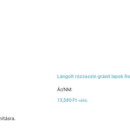
Lángolt rózsaszín gránit lapok R
Ár/NM:
13,580
Ft
+ÁFA
ításra.