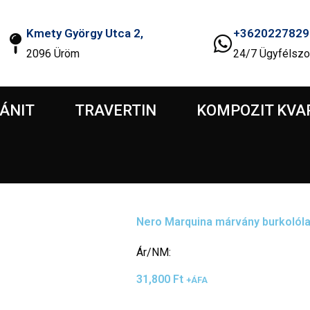
Kmety György Utca 2,
+3620227829
2096 Üröm
24/7 Ügyfélszo
ÁNIT
TRAVERTIN
KOMPOZIT KVA
Nero Marquina márvány burkolól
Ár/NM:
31,800
Ft
+ÁFA