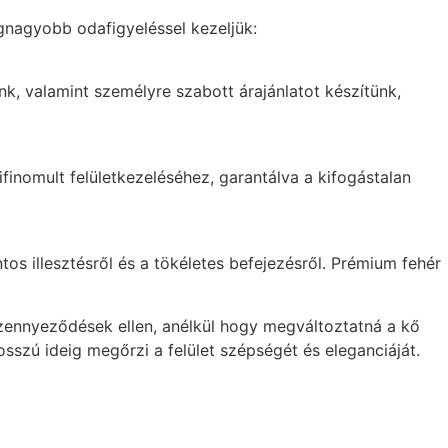
gnagyobb odafigyeléssel kezeljük:
nk, valamint személyre szabott árajánlatot készítünk,
inomult felületkezeléséhez, garantálva a kifogástalan
tos illesztésről és a tökéletes befejezésről. Prémium fehér
szennyeződések ellen, anélkül hogy megváltoztatná a kő
szú ideig megőrzi a felület szépségét és eleganciáját.