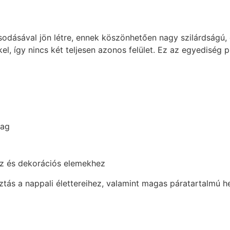
dásával jön létre, ennek köszönhetően nagy szilárdságú, e
kel, így nincs két teljesen azonos felület. Ez az egyediség
yag
oz és dekorációs elemekhez
tás a nappali élettereihez, valamint magas páratartalmú h