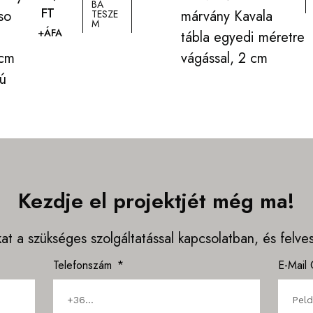
BA
FT
so
márvány Kavala
TESZE
M
+ÁFA
tábla egyedi méretre
cm
vágással, 2 cm
ú
Kezdje el projektjét még ma!
kat a szükséges szolgáltatással kapcsolatban, és felv
Telefonszám
E-Mail