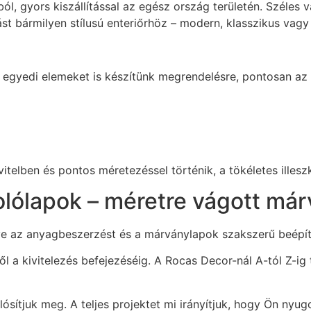
l, gyors kiszállítással az egész ország területén. Széles 
t bármilyen stílusú enteriőrhöz – modern, klasszikus vagy 
egyedi elemeket is készítünk megrendelésre, pontosan az Ö
itelben és pontos méretezéssel történik, a tökéletes illes
lólapok – méretre vágott már
rtve az anyagbeszerzést és a márványlapok szakszerű beépít
 a kivitelezés befejezéséig. A Rocas Decor-nál A-tól Z-ig te
sítjuk meg. A teljes projektet mi irányítjuk, hogy Ön nyu