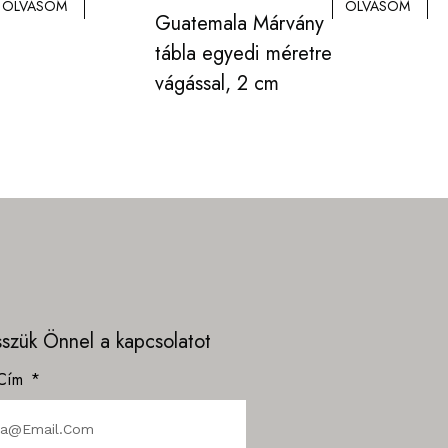
OLVASOM
OLVASOM
Guatemala Márvány
tábla egyedi méretre
vágással, 2 cm
esszük Önnel a kapcsolatot
 Cím