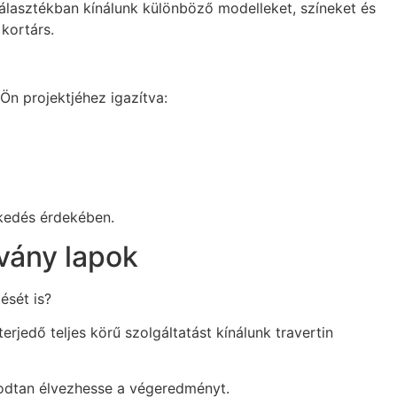
választékban kínálunk különböző modelleket, színeket és
kortárs.
n projektjéhez igazítva:
zkedés érdekében.
vány lapok
ését is?
rjedő teljes körű szolgáltatást kínálunk travertin
godtan élvezhesse a végeredményt.