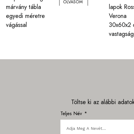
OLVASOM
márvány tábla
lapok Ros
egyedi méretre
Verona
vágással
30x60x2 
vastagság
Töltse ki az alábbi adato
Teljes Név