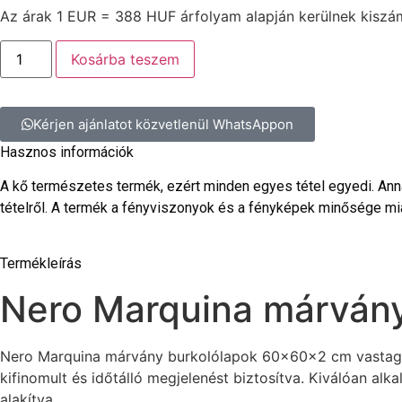
Az árak 1 EUR = 388 HUF árfolyam alapján kerülnek kiszám
Kosárba teszem
Kérjen ajánlatot közvetlenül WhatsAppon
Hasznos információk
A kő természetes termék, ezért minden egyes tétel egyedi. Annak
tételről. A termék a fényviszonyok és a fényképek minősége mia
Termékleírás
Nero Marquina márvány
Nero Marquina márvány burkolólapok 60x60x2 cm vastagság
kifinomult és időtálló megjelenést biztosítva. Kiválóan al
alakítva.