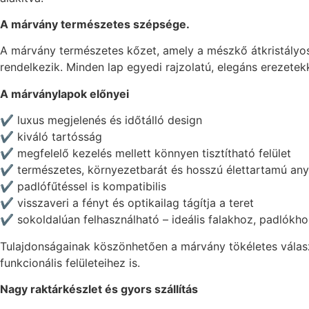
A márvány természetes szépsége.
A márvány természetes kőzet, amely a mészkő átkristályoso
rendelkezik. Minden lap egyedi rajzolatú, elegáns erezetek
A márványlapok előnyei
✔ luxus megjelenés és időtálló design
✔ kiváló tartósság
✔ megfelelő kezelés mellett könnyen tisztítható felület
✔ természetes, környezetbarát és hosszú élettartamú an
✔ padlófűtéssel is kompatibilis
✔ visszaveri a fényt és optikailag tágítja a teret
✔ sokoldalúan felhasználható – ideális falakhoz, padlókh
Tulajdonságainak köszönhetően a márvány tökéletes válasz
funkcionális felületeihez is.
Nagy raktárkészlet és gyors szállítás