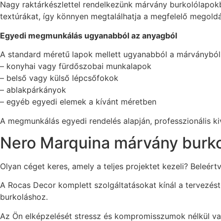
Nagy raktárkészlettel rendelkezünk márvány burkolólapokbó
textúrákat, így könnyen megtalálhatja a megfelelő megoldás
Egyedi megmunkálás ugyanabból az anyagból
A standard méretű lapok mellett ugyanabból a márványból 
– konyhai vagy fürdőszobai munkalapok
– belső vagy külső lépcsőfokok
– ablakpárkányok
– egyéb egyedi elemek a kívánt méretben
A megmunkálás egyedi rendelés alapján, professzionális kiv
Nero Marquina márvány burko
Olyan céget keres, amely a teljes projektet kezeli? Beleé
A Rocas Decor komplett szolgáltatásokat kínál a tervezéstől
burkoláshoz.
Az Ön elképzelését stressz és kompromisszumok nélkül való