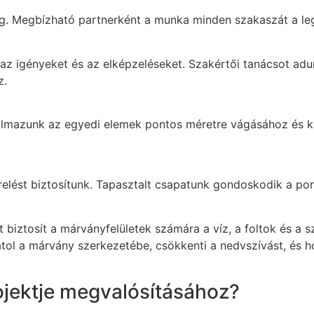
sig. Megbízható partnerként a munka minden szakaszát a le
k az igényeket és az elképzeléseket. Szakértői tanácsot adu
z.
almazunk az egyedi elemek pontos méretre vágásához és kif
erelést biztosítunk. Tapasztalt csapatunk gondoskodik a pon
biztosít a márványfelületek számára a víz, a foltok és a 
ol a márvány szerkezetébe, csökkenti a nedvszívást, és hos
ojektje megvalósításához?