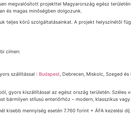
esen megvalósított projekttel Magyarország egész területé
rsan és magas minőségben dolgozunk.
 teljes körű szolgáltatásainkat. A projekt helyszínétől füg
bi címen:
ors szállítással :
Budapest
, Debrecen, Miskolc, Szeged és
l, gyors kiszállítással az egész ország területén. Széles 
t bármilyen stílusú enteriőrhöz – modern, klasszikus vagy 
l kisebb mennyiség esetén 7.760 forint + ÁFA kezelési díj 