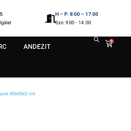
5
H – P: 8:00 – 17:00
lgálat
Szo: 9:00 - 14: 00
0
RC
ANDEZIT
apok 60x60x2 cm