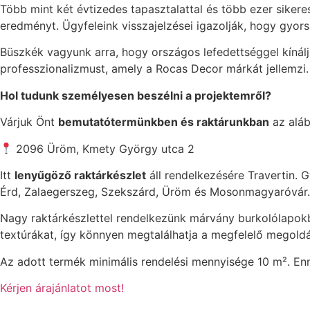
Több mint két évtizedes tapasztalattal és több ezer siker
eredményt. Ügyfeleink visszajelzései igazolják, hogy gyo
Büszkék vagyunk arra, hogy országos lefedettséggel kínáljuk
professzionalizmust, amely a Rocas Decor márkát jellemzi.
Hol tudunk személyesen beszélni a projektemről?
Várjuk Önt
bemutatótermünkben és raktárunkban
az aláb
2096 Üröm, Kmety György utca 2
Itt
lenyűgöző raktárkészlet
áll rendelkezésére Travertin. Gy
Érd, Zalaegerszeg, Szekszárd, Üröm és Mosonmagyaróvár.
Nagy raktárkészlettel rendelkezünk márvány burkolólapokbó
textúrákat, így könnyen megtalálhatja a megfelelő megoldás
Az adott termék minimális rendelési mennyisége 10 m². Enné
Kérjen árajánlatot most!