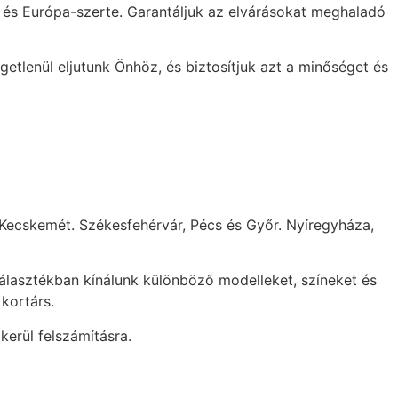
n és Európa-szerte. Garantáljuk az elvárásokat meghaladó
getlenül eljutunk Önhöz, és biztosítjuk azt a minőséget és
 Kecskemét. Székesfehérvár, Pécs és Győr. Nyíregyháza,
választékban kínálunk különböző modelleket, színeket és
kortárs.
kerül felszámításra.