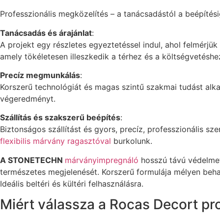
Professzionális megközelítés – a tanácsadástól a beépíté
Tanácsadás és árajánlat
:
A projekt egy részletes egyeztetéssel indul, ahol felmérjü
amely tökéletesen illeszkedik a térhez és a költségvetéshe
Precíz megmunkálás
:
Korszerű technológiát és magas szintű szakmai tudást alk
végeredményt.
Szállítás és szakszerű beépítés
:
Biztonságos szállítást és gyors, precíz, professzionális sz
flexibilis márvány ragasztóval
burkolunk.
A STONETECHN
márványimpregnáló
hosszú távú védelmet 
természetes megjelenését. Korszerű formulája mélyen behat
Ideális beltéri és kültéri felhasználásra.
Miért válassza a Rocas Decort pr