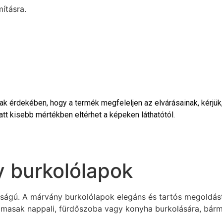
ításra.
 érdekében, hogy a termék megfeleljen az elvárásainak, kérjük, 
tt kisebb mértékben eltérhet a képeken láthatótól.
 burkolólapok
ú. A márvány burkolólapok elegáns és tartós megoldást kí
kalmasak nappali, fürdőszoba vagy konyha burkolására, bárme