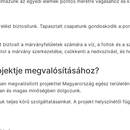
almazunk az egyedi elemek pontos méretre vágásához és kif
erelést biztosítunk. Tapasztalt csapatunk gondoskodik a pon
biztosít a márványfelületek számára a víz, a foltok és a 
ol a márvány szerkezetébe, csökkenti a nedvszívást, és hos
ojektje megvalósításához?
esen megvalósított projekttel Magyarország egész területé
rsan és magas minőségben dolgozunk.
 teljes körű szolgáltatásainkat. A projekt helyszínétől füg