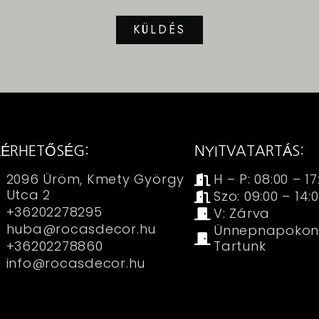
KÜLDÉS
LÉRHETŐSÉG:
NYITVATARTÁS:
2096 Üröm, Kmety György
H – P: 08:00 – 17
Utca 2
Szo: 09:00 – 14:
+36202278295
V: Zárva
huba@rocasdecor.hu
Ünnepnapokon
+36202278860
Tartunk
info@rocasdecor.hu