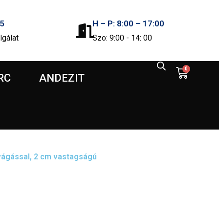
5
H – P: 8:00 – 17:00
lgálat
Szo: 9:00 - 14: 00
0
RC
ANDEZIT
 vágással, 2 cm vastagságú