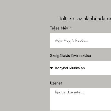
Töltse ki az alábbi adato
Teljes Név
Szolgáltatás Kiválasztása
Üzenet