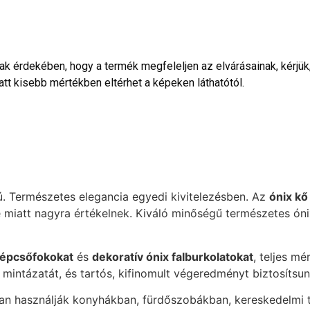
 érdekében, hogy a termék megfeleljen az elvárásainak, kérjük, 
tt kisebb mértékben eltérhet a képeken láthatótól.
ú. Természetes elegancia egyedi kivitelezésben. Az
ónix kő
e miatt nagyra értékelnek. Kiváló minőségű természetes ón
lépcsőfokokat
és
dekoratív ónix falburkolatokat
, teljes m
intázatát, és tartós, kifinomult végeredményt biztosítsun
ran használják konyhákban, fürdőszobákban, kereskedelmi t