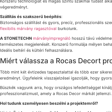
Korszerű technológiát és magas szintű szakmai tudást alk
végeredményt.
Szállítás és szakszerű beépítés
:
Biztonságos szállítást és gyors, precíz, professzionális sz
flexibilis márvány ragasztóval
burkolunk.
A STONETECHN
márványimpregnáló
hosszú távú védelmet 
természetes megjelenését. Korszerű formulája mélyen behat
Ideális beltéri és kültéri felhasználásra.
Miért válassza a Rocas Decort pr
Több mint két évtizedes tapasztalattal és több ezer siker
eredményt. Ügyfeleink visszajelzései igazolják, hogy gyo
Büszkék vagyunk arra, hogy országos lefedettséggel kínáljuk
professzionalizmust, amely a Rocas Decor márkát jellemzi.
Hol tudunk személyesen beszélni a projektemről?