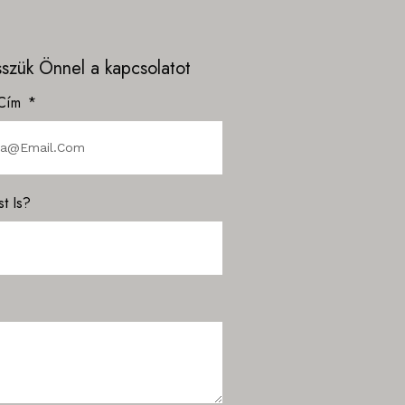
esszük Önnel a kapcsolatot
 Cím
t Is?