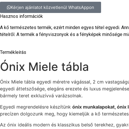
Kérjen ajánlatot közvetlenül WhatsAppon
Hasznos információk
A kő természetes termék, ezért minden egyes tétel egyedi. Annak
tételről. A termék a fényviszonyok és a fényképek minősége mia
Termékleírás
Ónix Miele tábla
Ónix Miele tábla egyedi méretre vágással, 2 cm vastagság
egyedi áttetszősége, elegáns erezete és luxus megjelenés
bármely teret exkluzívvá varázsolnak.
Egyedi megrendelésre készítünk
ónix munkalapokat, ónix 
precízen dolgozunk meg, hogy kiemeljük a kő természetes m
Az ónix ideális modern és klasszikus belső terekhez, gyak