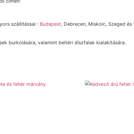
bi címen:
ors szállítással :
Budapest
, Debrecen, Miskolc, Szeged és
ek burkolására, valamint beltéri díszfalak kialakítására.