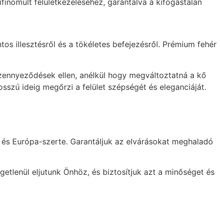
inomult felületkezeléséhez, garantálva a kifogástalan
tos illesztésről és a tökéletes befejezésről. Prémium fehér
szennyeződések ellen, anélkül hogy megváltoztatná a kő
szú ideig megőrzi a felület szépségét és eleganciáját.
n és Európa-szerte. Garantáljuk az elvárásokat meghaladó
getlenül eljutunk Önhöz, és biztosítjuk azt a minőséget és