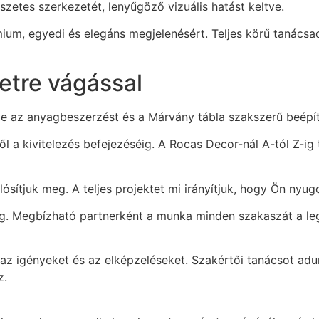
zetes szerkezetét, lenyűgöző vizuális hatást keltve.
ium, egyedi és elegáns megjelenésért. Teljes körű tanácsad
etre vágással
tve az anyagbeszerzést és a Márvány tábla szakszerű beépít
 a kivitelezés befejezéséig. A Rocas Decor-nál A-tól Z-ig te
sítjuk meg. A teljes projektet mi irányítjuk, hogy Ön nyu
sig. Megbízható partnerként a munka minden szakaszát a le
k az igényeket és az elképzeléseket. Szakértői tanácsot adu
z.