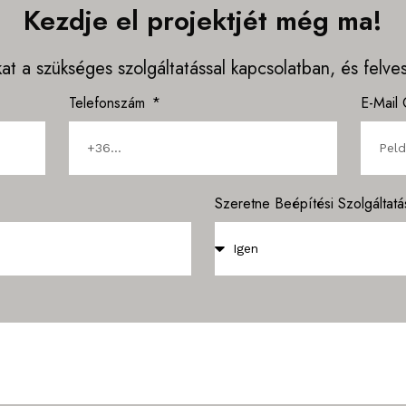
Kezdje el projektjét még ma!
kat a szükséges szolgáltatással kapcsolatban, és felv
Telefonszám
E-Mail
Szeretne Beépítési Szolgáltatás