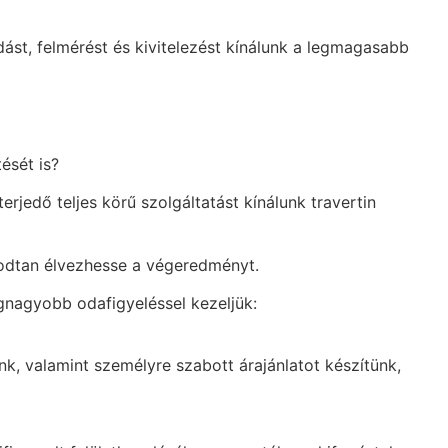
ást, felmérést és kivitelezést kínálunk a legmagasabb
ését is?
rjedő teljes körű szolgáltatást kínálunk travertin
godtan élvezhesse a végeredményt.
gnagyobb odafigyeléssel kezeljük:
nk, valamint személyre szabott árajánlatot készítünk,