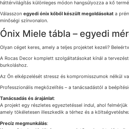
háttérvilágítás különleges módon hangsúlyozza a kő termés
Válasszon
egyedi ónix kőből készült megoldásokat
a prém
minőségi színvonalon.
Ónix Miele tábla – egyedi mér
Olyan céget keres, amely a teljes projektet kezeli? Beleér
A Rocas Decor komplett szolgáltatásokat kínál a tervezéstől
burkoláshoz.
Az Ön elképzelését stressz és kompromisszumok nélkül való
Professzionális megközelítés – a tanácsadástól a beépíté
Tanácsadás és árajánlat
:
A projekt egy részletes egyeztetéssel indul, ahol felmérjü
amely tökéletesen illeszkedik a térhez és a költségvetéshe
Precíz megmunkálás
: