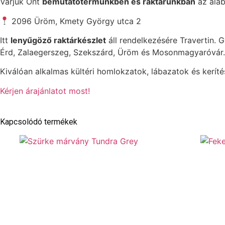
Várjuk Önt
bemutatótermünkben és raktárunkban
az aláb
2096 Üröm, Kmety György utca 2
Itt
lenyűgöző raktárkészlet
áll rendelkezésére Travertin. Gy
Érd, Zalaegerszeg, Szekszárd, Üröm és Mosonmagyaróvár.
Kiválóan alkalmas kültéri homlokzatok, lábazatok és kerítés
Kérjen árajánlatot most!
Kapcsolódó termékek