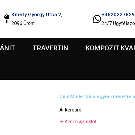
Kmety György Utca 2,
+3620227829
2096 Üröm
24/7 Ügyfélszo
ÁNIT
TRAVERTIN
KOMPOZIT KVA
Ónix Miele tábla egyedi méretre
Ár kérésre
➔ Kérjen ajánlatot