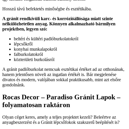
Hosszú távú befektetés minőségbe és esztétikába.
A gránit rendkívüli karc- és korrózióállósága miatt szinte
nélkülözhetetlen anyag. Könnyen alkalmazható bármilyen
projektben, legyen szó:
beltéri és kültéri padlóburkolatokról
lépcsőkről
konyhai munkalapokról
falburkolatokról
közterületi burkolásról
A gránit padlóburkolat nemcsak esztétikai értéket ad az otthonának,
hanem jelentősen növeli az ingatlan értékét is. Bár megjelenése
divatos és modern, valójában sokkal praktikusabb, mint azt elsőre
gondolnánk.
Rocas Decor – Paradiso Gránit Lapok –
folyamatosan raktáron
Olyan céget keres, amely a teljes projektet kezeli? Beleértve az
anyagbeszerzést és a Gránit lépcsőfokok szakszerű beépítését is?