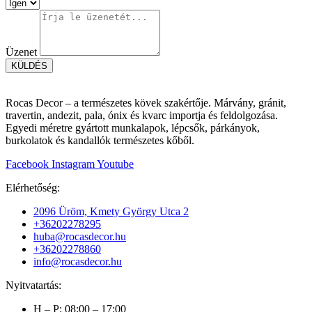
Üzenet
KÜLDÉS
Rocas Decor – a természetes kövek szakértője. Márvány, gránit,
travertin, andezit, pala, ónix és kvarc importja és feldolgozása.
Egyedi méretre gyártott munkalapok, lépcsők, párkányok,
burkolatok és kandallók természetes kőből.
Facebook
Instagram
Youtube
Elérhetőség:
2096 Üröm, Kmety György Utca 2
+36202278295
huba@rocasdecor.hu
+36202278860
info@rocasdecor.hu
Nyitvatartás:
H – P: 08:00 – 17:00