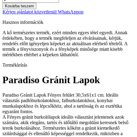
Kosárba teszem
Kérjen ajánlatot közvetlenül WhatsAppon
Hasznos információk
A kő természetes termék, ezért minden egyes tétel egyedi. Annak
érdekében, hogy a termék megfeleljen az elvárásainak, kérjük,
rendelés előtt igényeljen képeket az aktuálisan elérhető tételről. A
termék a fényviszonyok és a fényképek minősége miatt kisebb
mértékben eltérhet a képeken láthatótól.
Termékleírás
Paradiso Gránit Lapok
Paradiso Gránit Lapok Fényes felület 30,5x61x1 cm. Ideális
választás padlóburkolatokhoz, falburkolatokhoz, konyhai
munkalapokhoz és lépcsőkhöz, ahol a tartósság és az esztétika
egyaránt fontos.
A Fényes gránit burkolólapok ideális választást jelentenek azok
számára, akik elegáns, tartós és időtálló megoldást keresnek belső
tereik burkolásához. Természetes kőként a gránit kiemelkedő
szilárdsággal és ellenálló képességgel rendelkezik, miközben a