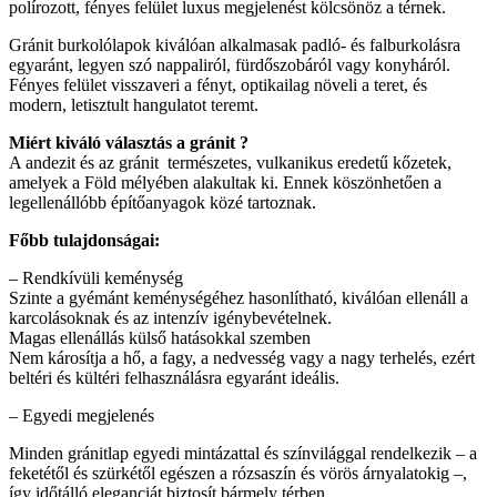
polírozott, fényes felület luxus megjelenést kölcsönöz a térnek.
Gránit burkolólapok kiválóan alkalmasak padló- és falburkolásra
egyaránt, legyen szó nappaliról, fürdőszobáról vagy konyháról.
Fényes felület visszaveri a fényt, optikailag növeli a teret, és
modern, letisztult hangulatot teremt.
Miért kiváló választás a gránit ?
A andezit és az gránit természetes, vulkanikus eredetű kőzetek,
amelyek a Föld mélyében alakultak ki. Ennek köszönhetően a
legellenállóbb építőanyagok közé tartoznak.
Főbb tulajdonságai:
– Rendkívüli keménység
Szinte a gyémánt keménységéhez hasonlítható, kiválóan ellenáll a
karcolásoknak és az intenzív igénybevételnek.
Magas ellenállás külső hatásokkal szemben
Nem károsítja a hő, a fagy, a nedvesség vagy a nagy terhelés, ezért
beltéri és kültéri felhasználásra egyaránt ideális.
– Egyedi megjelenés
Minden gránitlap egyedi mintázattal és színvilággal rendelkezik – a
feketétől és szürkétől egészen a rózsaszín és vörös árnyalatokig –,
így időtálló eleganciát biztosít bármely térben.