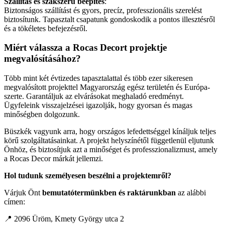
Szállítás és szakszerű beépítés
:
Biztonságos szállítást és gyors, precíz, professzionális szerelést
biztosítunk. Tapasztalt csapatunk gondoskodik a pontos illesztésről
és a tökéletes befejezésről.
Miért válassza a Rocas Decort projektje
megvalósításához?
Több mint két évtizedes tapasztalattal és több ezer sikeresen
megvalósított projekttel Magyarország egész területén és Európa-
szerte. Garantáljuk az elvárásokat meghaladó eredményt.
Ügyfeleink visszajelzései igazolják, hogy gyorsan és magas
minőségben dolgozunk.
Büszkék vagyunk arra, hogy országos lefedettséggel kínáljuk teljes
körű szolgáltatásainkat. A projekt helyszínétől függetlenül eljutunk
Önhöz, és biztosítjuk azt a minőséget és professzionalizmust, amely
a Rocas Decor márkát jellemzi.
Hol tudunk személyesen beszélni a projektemről?
Várjuk Önt
bemutatótermünkben és raktárunkban
az alábbi
címen:
📍 2096 Üröm, Kmety György utca 2