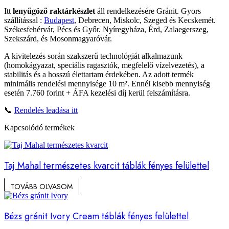
Itt
lenyűgöző raktárkészlet
áll rendelkezésére Gránit. Gyors
szállítással :
Budapest
, Debrecen, Miskolc, Szeged és Kecskemét.
Székesfehérvár, Pécs és Győr. Nyíregyháza, Érd, Zalaegerszeg,
Szekszárd, és Mosonmagyaróvár.
A kivitelezés során szakszerű technológiát alkalmazunk
(homokágyazat, speciális ragasztók, megfelelő vízelvezetés), a
stabilitás és a hosszú élettartam érdekében. Az adott termék
minimális rendelési mennyisége 10 m². Ennél kisebb mennyiség
esetén 7.760 forint + ÁFA kezelési díj kerül felszámításra.
📞
Rendelés leadása itt
Kapcsolódó termékek
Taj Mahal természetes kvarcit táblák fényes felülettel
TOVÁBB OLVASOM
Bézs gránit Ivory Cream táblák fényes felülettel