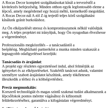
A Rocas Decor komplett szolgáltatásokat kínál a tervezéstől a
kivitelezés befejezéséig. Minden otthon egyik legfontosabb eleme a
lépcső, amely megérdemel egy hozzá méltó, kiemelkedő megoldást.
A Rocas Decor-nál A-tól Z-ig terjedő teljes körű szolgáltatást
kínálunk gránit burkoláshoz.
Az Ön elképzelését stressz és kompromisszumok nélkül valósítjuk
meg. A teljes projektet mi irányítjuk, hogy Ön nyugodtan élvezhesse
a végeredményt.
Professzionális megközelítés – a tanácsadástól a
beépítésig. Megbízható partnerként a munka minden szakaszát a
legnagyobb odafigyeléssel kezeljük:
Tanácsadás és árajánlat
:
A projekt egy részletes egyeztetéssel indul, ahol felmérjük az
igényeket és az elképzeléseket. Szakértői tanácsot adunk, valamint
személyre szabott árajánlatot készítünk, amely tökéletesen
illeszkedik a térhez és a költségvetéshez.
Precíz megmunkálás
:
Korszerű technológiát és magas szintű szakmai tudást alkalmazunk a
lépcsőfokok pontos méretre vágásához és kifinomult
felületkezeléséhez, garantálva a kifogástalan végeredményt.