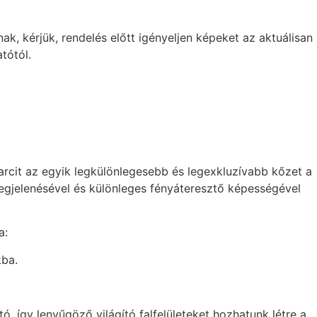
k, kérjük, rendelés előtt igényeljen képeket az aktuálisan
tótól.
arcit az egyik legkülönlegesebb és legexkluzívabb kőzet a
egjelenésével és különleges fényáteresztő képességével
a:
kba.
tó, így lenyűgöző világító falfelületeket hozhatunk létre a