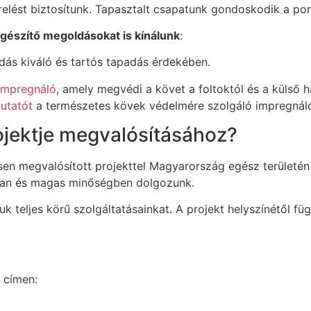
erelést biztosítunk. Tapasztalt csapatunk gondoskodik a pont
egészítő megoldásokat is kínálunk
:
ldás kiváló és tartós tapadás érdekében.
 impregnáló
, amely megvédi a követ a foltoktól és a külső h
mutatót
a természetes kövek védelmére szolgáló impregnáló
ojektje megvalósításához?
esen megvalósított projekttel Magyarország egész területé
rsan és magas minőségben dolgozunk.
 teljes körű szolgáltatásainkat. A projekt helyszínétől füg
 címen: