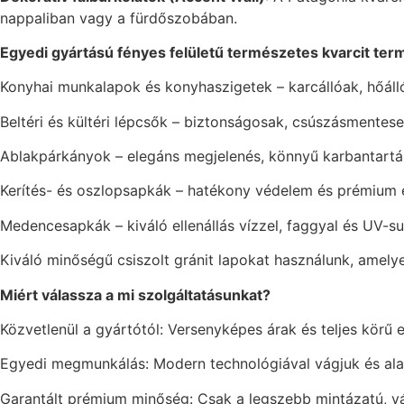
nappaliban vagy a fürdőszobában.
Egyedi gyártású fényes felületű természetes kvarcit te
Konyhai munkalapok és konyhaszigetek – karcállóak, hőálló
Beltéri és kültéri lépcsők – biztonságosak, csúszásmentese
Ablakpárkányok – elegáns megjelenés, könnyű karbantartá
Kerítés- és oszlopsapkák – hatékony védelem és prémium 
Medencesapkák – kiváló ellenállás vízzel, faggyal és UV-
Kiváló minőségű csiszolt gránit lapokat használunk, amely
Miért válassza a mi szolgáltatásunkat?
Közvetlenül a gyártótól: Versenyképes árak és teljes körű e
Egyedi megmunkálás: Modern technológiával vágjuk és alak
Garantált prémium minőség: Csak a legszebb mintázatú, vá