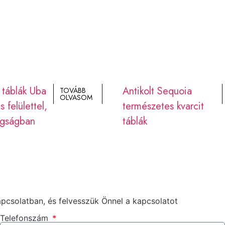
 táblák Uba
Antikolt Sequoia
TOVÁBB
OLVASOM
 felülettel,
természetes kvarcit
agságban
táblák
apcsolatban, és felvesszük Önnel a kapcsolatot
Telefonszám