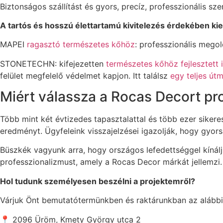
Biztonságos szállítást és gyors, precíz, professzionális sz
A tartós és hosszú élettartamú kivitelezés érdekében ki
MAPEI
ragasztó természetes kőhöz
: professzionális mego
STONETECHN: kifejezetten
természetes kőhöz fejlesztett
felület megfelelő védelmet kapjon. Itt találsz
egy teljes út
Miért válassza a Rocas Decort pr
Több mint két évtizedes tapasztalattal és több ezer siker
eredményt. Ügyfeleink visszajelzései igazolják, hogy gyo
Büszkék vagyunk arra, hogy országos lefedettséggel kínáljuk
professzionalizmust, amely a Rocas Decor márkát jellemzi.
Hol tudunk személyesen beszélni a projektemről?
Várjuk Önt bemutatótermünkben és raktárunkban az alábbi
📍 2096 Üröm, Kmety György utca 2