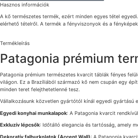
Hasznos információk
A kő természetes termék, ezért minden egyes tétel egyedi.
elérhető tételről. A termék a fényviszonyok és a fényképe
Termékleírás
Patagonia prémium ter
Patagonia prémium természetes kvarcit táblák fényes felül
világon. Ez a Brazíliából származó kő nem csupán egy ép
minden teret felejthetetlenné tesz.
Vállalkozásunk közvetlen gyártótól kínál egyedi gyártású
Egyedi konyhai munkalapok
: A Patagonia kvarcit rendkívü
Exkluzív lépcsők
: Időtálló elegancia és tartósság, amely 
Dekoratív falburkolatok (Accent Wall)
: A Patagonia kvarci