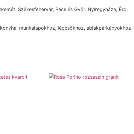
skemét. Székesfehérvár, Pécs és Győr. Nyíregyháza, Érd,
s konyhai munkalapokhoz, lépcsőkhöz, ablakpárkányokhoz