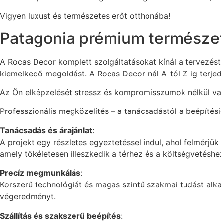
Vigyen luxust és természetes erőt otthonába!
Patagonia prémium természetes
A Rocas Decor komplett szolgáltatásokat kínál a tervezés
kiemelkedő megoldást. A Rocas Decor-nál A-tól Z-ig terjedő
Az Ön elképzelését stressz és kompromisszumok nélkül való
Professzionális megközelítés – a tanácsadástól a beépíté
Tanácsadás és árajánlat
:
A projekt egy részletes egyeztetéssel indul, ahol felmérjü
amely tökéletesen illeszkedik a térhez és a költségvetéshe
Precíz megmunkálás
:
Korszerű technológiát és magas szintű szakmai tudást alk
végeredményt.
Szállítás és szakszerű beépítés
: