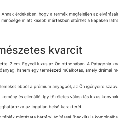
 Annak érdekében, hogy a termék megfeleljen az elvárásaina
k minősége miatt kisebb mértékben eltérhet a képeken látha
mészetes kvarcit
ettel 2 cm. Egyedi luxus az Ön otthonában. A Patagonia kv
ítőanyag, hanem egy természeti műalkotás, amely drámai m
 elemeket ebből a prémium anyagból, az Ön igényeire szabv
l kemény és ellenálló, így tökéletes választás luxus konyhá
meghatározza az ingatlan belső karakterét.
t táblák mintázata háttérvilágítással (backlit) is kombinálha