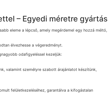
ttel – Egyedi méretre gyártás
ntosabb eleme a lépcső, amely megérdemel egy hozzá méltó,
godtan élvezhesse a végeredményt.
gnagyobb odafigyeléssel kezeljük:
nk, valamint személyre szabott árajánlatot készítünk,
mult felületkezeléséhez, garantálva a kifogástalan