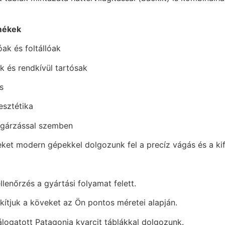
rmékek
ak és foltállóak
k és rendkívül tartósak
s
esztétika
sugárzással szemben
eket modern gépekkel dolgozunk fel a precíz vágás és a kif
llenőrzés a gyártási folyamat felett.
ítjuk a köveket az Ön pontos méretei alapján.
logatott Patagonia kvarcit táblákkal dolgozunk.