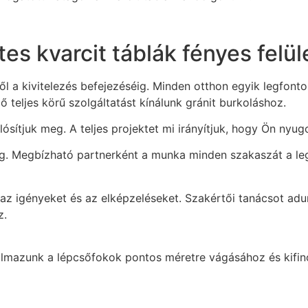
 kvarcit táblák fényes felüle
től a kivitelezés befejezéséig. Minden otthon egyik legfo
 teljes körű szolgáltatást kínálunk gránit burkoláshoz.
sítjuk meg. A teljes projektet mi irányítjuk, hogy Ön nyu
sig. Megbízható partnerként a munka minden szakaszát a le
k az igényeket és az elképzeléseket. Szakértői tanácsot adu
z.
almazunk a lépcsőfokok pontos méretre vágásához és kifino