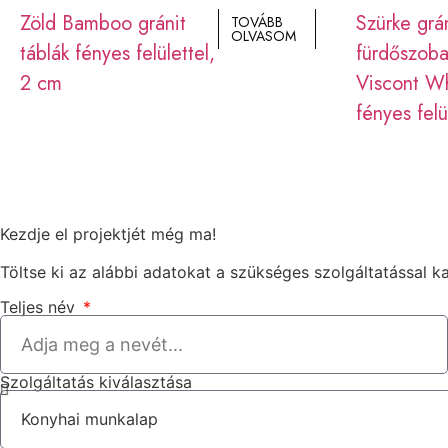
Zöld Bamboo gránit
Szürke grá
TOVÁBB
OLVASOM
táblák fényes felülettel,
fürdőszoba
2 cm
Viscont Wh
fényes felü
Kezdje el projektjét még ma!
Töltse ki az alábbi adatokat a szükséges szolgáltatással k
Teljes név
Szolgáltatás kiválasztása