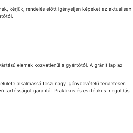
k, kérjük, rendelés előtt igényeljen képeket az aktuálisan
tótól.
gyártású elemek közvetlenül a gyártótól. A gránit lap az
 Felülete alkalmassá teszi nagy igénybevételű területeken
ú tartósságot garantál. Praktikus és esztétikus megoldás