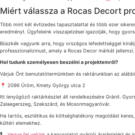
Miért válassza a Rocas Decort pr
Több mint két évtizedes tapasztalattal és több ezer siker
eredményt. Ügyfeleink visszajelzései igazolják, hogy gyo
Büszkék vagyunk arra, hogy országos lefedettséggel kínáljuk
professzionalizmust, amely a Rocas Decor márkát jellemzi.
Hol tudunk személyesen beszélni a projektemről?
Várjuk Önt bemutatótermünkben és raktárunkban az alábbi
📍 2096 Üröm, Kmety György utca 2
Itt lenyűgöző raktárkészlet áll rendelkezésére Gránit. Gyors
Zalaegerszeg, Szekszárd, és Mosonmagyaróvár.
Ha tartós, esztétikus és költséghatékony megoldást keres, 
kültéri elemekhez.
📞
Vegye fel velünk
a kapcsolatot gyártói árajánlatért és 