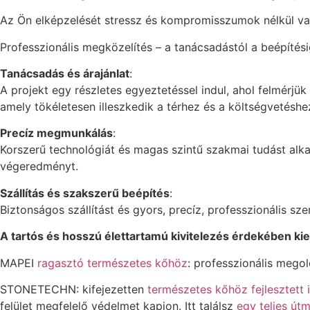
Az Ön elképzelését stressz és kompromisszumok nélkül való
Professzionális megközelítés – a tanácsadástól a beépíté
Tanácsadás és árajánlat
:
A projekt egy részletes egyeztetéssel indul, ahol felmérjü
amely tökéletesen illeszkedik a térhez és a költségvetéshe
Precíz megmunkálás
:
Korszerű technológiát és magas szintű szakmai tudást alk
végeredményt.
Szállítás és szakszerű beépítés
:
Biztonságos szállítást és gyors, precíz, professzionális sz
A tartós és hosszú élettartamú kivitelezés érdekében ki
MAPEI
ragasztó természetes kőhöz
: professzionális mego
STONETECHN: kifejezetten
természetes kőhöz fejlesztett
felület megfelelő védelmet kapjon. Itt találsz
egy teljes út