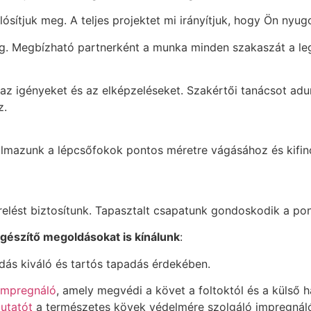
sítjuk meg. A teljes projektet mi irányítjuk, hogy Ön nyu
sig. Megbízható partnerként a munka minden szakaszát a le
k az igényeket és az elképzeléseket. Szakértői tanácsot adu
z.
almazunk a lépcsőfokok pontos méretre vágásához és kifino
erelést biztosítunk. Tapasztalt csapatunk gondoskodik a pont
egészítő megoldásokat is kínálunk
:
ldás kiváló és tartós tapadás érdekében.
 impregnáló
, amely megvédi a követ a foltoktól és a külső h
mutatót
a természetes kövek védelmére szolgáló impregnáló