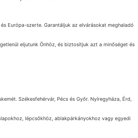
n és Európa-szerte. Garantáljuk az elvárásokat meghaladó
getlenül eljutunk Önhöz, és biztosítjuk azt a minőséget és
skemét. Székesfehérvár, Pécs és Győr. Nyíregyháza, Érd,
alapokhoz, lépcsőkhöz, ablakpárkányokhoz vagy egyedi