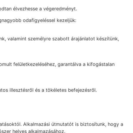
godtan élvezhesse a végeredményt.
gnagyobb odafigyeléssel kezeljük:
nk, valamint személyre szabott árajánlatot készítünk,
mult felületkezeléséhez, garantálva a kifogástalan
os illesztésről és a tökéletes befejezésről.
atásoktól. Alkalmazási útmutatót is biztosítunk, hogy a
szer helyes alkalmazásához.