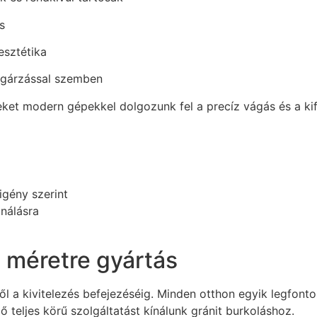
s
esztétika
sugárzással szemben
eket modern gépekkel dolgozunk fel a precíz vágás és a kif
igény szerint
ználásra
i méretre gyártás
től a kivitelezés befejezéséig. Minden otthon egyik legfo
 teljes körű szolgáltatást kínálunk gránit burkoláshoz.