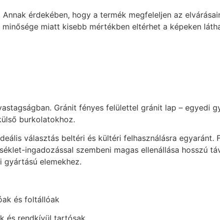
 Annak érdekében, hogy a termék megfeleljen az elvárásaina
k minősége miatt kisebb mértékben eltérhet a képeken látha
 vastagságban. Gránit fényes felülettel gránit lap – egyedi 
külső burkolatokhoz.
deális választás beltéri és kültéri felhasználásra egyaránt.
séklet-ingadozással szembeni magas ellenállása hosszú táv
i gyártású elemekhez.
ak és foltállóak
k és rendkívül tartósak