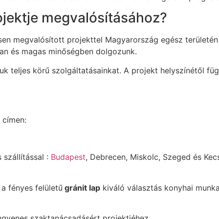
ojektje megvalósításához?
esen megvalósított projekttel Magyarország egész területé
rsan és magas minőségben dolgozunk.
 teljes körű szolgáltatásainkat. A projekt helyszínétől füg
 címen:
 szállítással :
Budapest
, Debrecen, Miskolc, Szeged és Kec
a fényes felületű
gránit lap
kiváló választás konyhai munk
ingyenes szaktanácsadásért projektjéhez.