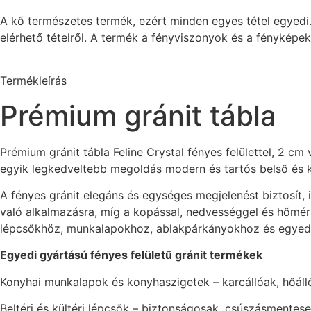
A kő természetes termék, ezért minden egyes tétel egyedi.
elérhető tételről. A termék a fényviszonyok és a fényképe
Termékleírás
Prémium gránit tábla
Prémium gránit tábla Feline Crystal fényes felülettel, 2 cm
egyik legkedveltebb megoldás modern és tartós belső és 
A fényes gránit elegáns és egységes megjelenést biztosít, i
való alkalmazásra, míg a kopással, nedvességgel és hőmér
lépcsőkhöz, munkalapokhoz, ablakpárkányokhoz és egyed
Egyedi gyártású fényes felületű gránit termékek
Konyhai munkalapok és konyhaszigetek – karcállóak, hőálló
Beltéri és kültéri lépcsők – biztonságosak, csúszásmentese