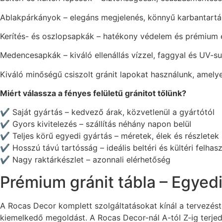
Ablakpárkányok – elegáns megjelenés, könnyű karbantartá
Kerítés- és oszlopsapkák – hatékony védelem és prémium 
Medencesapkák – kiváló ellenállás vízzel, faggyal és UV-
Kiváló minőségű csiszolt gránit lapokat használunk, amely
Miért válassza a fényes felületű gránitot tőlünk?
✔️ Saját gyártás – kedvező árak, közvetlenül a gyártótól
✔️ Gyors kivitelezés – szállítás néhány napon belül
✔️ Teljes körű egyedi gyártás – méretek, élek és részletek 
✔️ Hosszú távú tartósság – ideális beltéri és kültéri felhas
✔️ Nagy raktárkészlet – azonnali elérhetőség
Prémium gránit tábla – Egyed
A Rocas Decor komplett szolgáltatásokat kínál a tervezés
kiemelkedő megoldást. A Rocas Decor-nál A-tól Z-ig terjedő