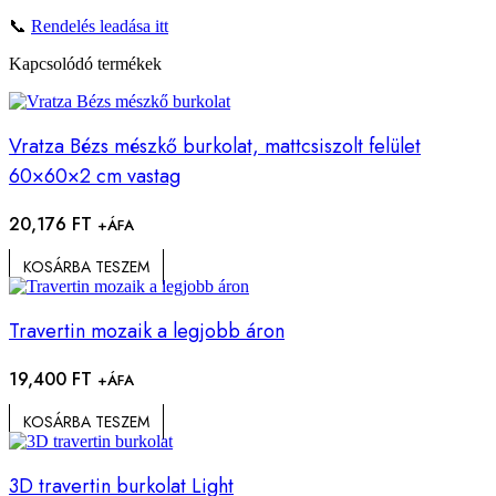
📞
Rendelés leadása itt
Kapcsolódó termékek
Vratza Bézs mészkő burkolat, mattcsiszolt felület
60×60×2 cm vastag
20,176
FT
+ÁFA
KOSÁRBA TESZEM
Travertin mozaik a legjobb áron
19,400
FT
+ÁFA
KOSÁRBA TESZEM
3D travertin burkolat Light