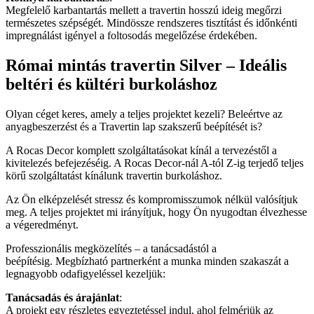
Megfelelő karbantartás mellett a travertin hosszú ideig megőrzi
természetes szépségét. Mindössze rendszeres tisztítást és időnkénti
impregnálást igényel a foltosodás megelőzése érdekében.
Római mintás travertin Silver – Ideális
beltéri és kültéri burkoláshoz
Olyan céget keres, amely a teljes projektet kezeli? Beleértve az
anyagbeszerzést és a Travertin lap szakszerű beépítését is?
A Rocas Decor komplett szolgáltatásokat kínál a tervezéstől a
kivitelezés befejezéséig. A Rocas Decor-nál A-tól Z-ig terjedő teljes
körű szolgáltatást kínálunk travertin burkoláshoz.
Az Ön elképzelését stressz és kompromisszumok nélkül valósítjuk
meg. A teljes projektet mi irányítjuk, hogy Ön nyugodtan élvezhesse
a végeredményt.
Professzionális megközelítés – a tanácsadástól a
beépítésig. Megbízható partnerként a munka minden szakaszát a
legnagyobb odafigyeléssel kezeljük:
Tanácsadás és árajánlat
:
A projekt egy részletes egyeztetéssel indul, ahol felmérjük az