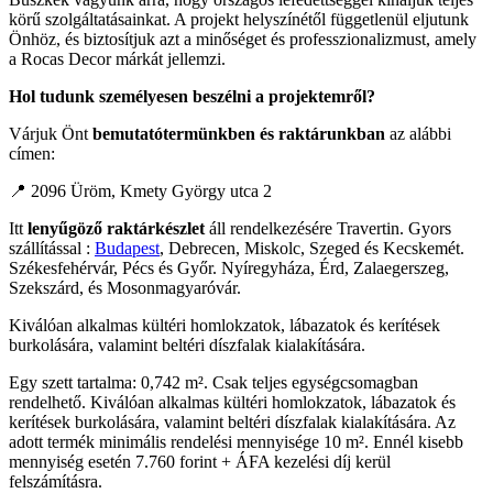
körű szolgáltatásainkat. A projekt helyszínétől függetlenül eljutunk
Önhöz, és biztosítjuk azt a minőséget és professzionalizmust, amely
a Rocas Decor márkát jellemzi.
Hol tudunk személyesen beszélni a projektemről?
Várjuk Önt
bemutatótermünkben és raktárunkban
az alábbi
címen:
📍 2096 Üröm, Kmety György utca 2
Itt
lenyűgöző raktárkészlet
áll rendelkezésére Travertin. Gyors
szállítással :
Budapest
, Debrecen, Miskolc, Szeged és Kecskemét.
Székesfehérvár, Pécs és Győr. Nyíregyháza, Érd, Zalaegerszeg,
Szekszárd, és Mosonmagyaróvár.
Kiválóan alkalmas kültéri homlokzatok, lábazatok és kerítések
burkolására, valamint beltéri díszfalak kialakítására.
Egy szett tartalma: 0,742 m². Csak teljes egységcsomagban
rendelhető. Kiválóan alkalmas kültéri homlokzatok, lábazatok és
kerítések burkolására, valamint beltéri díszfalak kialakítására. Az
adott termék minimális rendelési mennyisége 10 m². Ennél kisebb
mennyiség esetén 7.760 forint + ÁFA kezelési díj kerül
felszámításra.