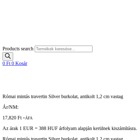
Products search
0
Ft
0
Kosár
Római mintás travertin Silver burkolat, antikolt 1,2 cm vastag
Ár/NM:
17,820
Ft
+ÁFA
Az árak 1 EUR = 388 HUF árfolyam alapján kerülnek kiszámításra.
Római mintás travertin Silver burkolat, antikolt 1,2 cm vastag