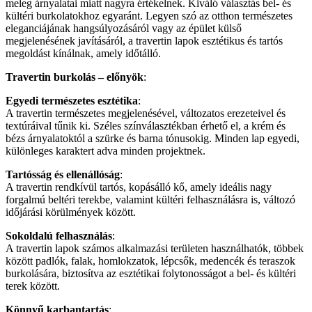
meleg árnyalatai miatt nagyra értékelnek. Kiváló választás bel- és
kültéri burkolatokhoz egyaránt. Legyen szó az otthon természetes
eleganciájának hangsúlyozásáról vagy az épület külső
megjelenésének javításáról, a travertin lapok esztétikus és tartós
megoldást kínálnak, amely időtálló.
Travertin burkolás – előnyök
:
Egyedi természetes esztétika
:
A travertin természetes megjelenésével, változatos erezeteivel és
textúráival tűnik ki. Széles színválasztékban érhető el, a krém és
bézs árnyalatoktól a szürke és barna tónusokig. Minden lap egyedi,
különleges karaktert adva minden projektnek.
Tartósság és ellenállóság
:
A travertin rendkívül tartós, kopásálló kő, amely ideális nagy
forgalmú beltéri terekbe, valamint kültéri felhasználásra is, változó
időjárási körülmények között.
Sokoldalú felhasználás
:
A travertin lapok számos alkalmazási területen használhatók, többek
között padlók, falak, homlokzatok, lépcsők, medencék és teraszok
burkolására, biztosítva az esztétikai folytonosságot a bel- és kültéri
terek között.
Könnyű karbantartás
: