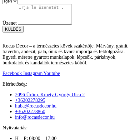
Üzenet
KÜLDÉS
Rocas Decor – a természetes kövek szakértője. Márvány, gránit,
travertin, andezit, pala, ónix és kvarc importja és feldolgozása.
Egyedi méretre gyártott munkalapok, lépcsők, párkányok,
burkolatok és kandallók természetes kőből.
Facebook
Instagram
Youtube
Elérhetőség:
2096 Üröm, Kmety György Utca 2
+36202278295
huba@rocasdecor.hu
+36202278860
info@rocasdecor.hu
Nyitvatartás:
H – P: 08:00 – 17:00