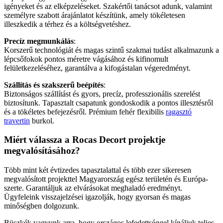
igényeket és az elképzeléseket. Szakértői tanácsot adunk, valamint
személyre szabott árajánlatot készítünk, amely tökéletesen
illeszkedik a térhez és a költségvetéshez.
Precíz megmunkálás
:
Korszerű technológiát és magas szintű szakmai tudást alkalmazunk a
lépcsőfokok pontos méretre vágásához és kifinomult
felületkezeléséhez, garantálva a kifogástalan végeredményt.
Szállítás és szakszerű beépítés
:
Biztonságos szállítást és gyors, precíz, professzionális szerelést
biztosítunk. Tapasztalt csapatunk gondoskodik a pontos illesztésről
és a tökéletes befejezésről. Prémium fehér flexibilis
ragasztó
travertin
burkol.
Miért válassza a Rocas Decort projektje
megvalósításához?
Több mint két évtizedes tapasztalattal és több ezer sikeresen
megvalósított projekttel Magyarország egész területén és Európa-
szerte. Garantáljuk az elvárásokat meghaladó eredményt.
Ügyfeleink visszajelzései igazolják, hogy gyorsan és magas
minőségben dolgozunk.
Büszkék vagyunk arra, hogy országos lefedettséggel kínáljuk teljes