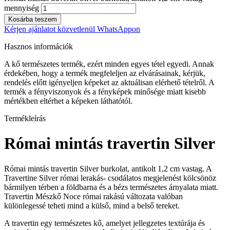
mennyiség
Kosárba teszem
Kérjen ajánlatot közvetlenül WhatsAppon
Hasznos információk
A kő természetes termék, ezért minden egyes tétel egyedi. Annak
érdekében, hogy a termék megfeleljen az elvárásainak, kérjük,
rendelés előtt igényeljen képeket az aktuálisan elérhető tételről. A
termék a fényviszonyok és a fényképek minősége miatt kisebb
mértékben eltérhet a képeken láthatótól.
Termékleírás
Római mintás travertin Silver
Római mintás travertin Silver burkolat, antikolt 1,2 cm vastag. A
Travertine Silver római lerakás- csodálatos megjelenést kölcsönöz
bármilyen térben a földbarna és a bézs természetes árnyalata miatt.
Travertin Mészkő Noce római rakású változata valóban
különlegessé teheti mind a külső, mind a belső tereket.
A travertin egy természetes kő, amelyet jellegzetes textúrája és