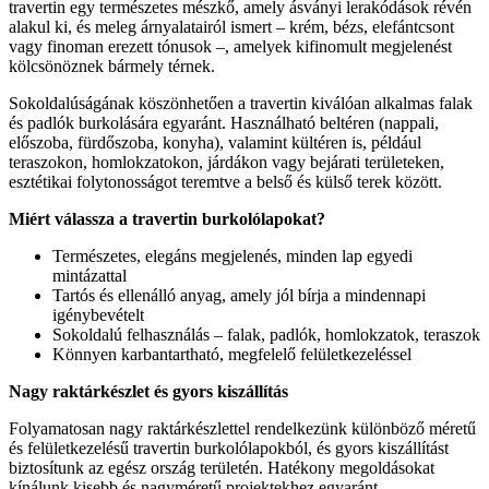
travertin egy természetes mészkő, amely ásványi lerakódások révén
alakul ki, és meleg árnyalatairól ismert – krém, bézs, elefántcsont
vagy finoman erezett tónusok –, amelyek kifinomult megjelenést
kölcsönöznek bármely térnek.
Sokoldalúságának köszönhetően a travertin kiválóan alkalmas falak
és padlók burkolására egyaránt. Használható beltéren (nappali,
előszoba, fürdőszoba, konyha), valamint kültéren is, például
teraszokon, homlokzatokon, járdákon vagy bejárati területeken,
esztétikai folytonosságot teremtve a belső és külső terek között.
Miért válassza a travertin burkolólapokat?
Természetes, elegáns megjelenés, minden lap egyedi
mintázattal
Tartós és ellenálló anyag, amely jól bírja a mindennapi
igénybevételt
Sokoldalú felhasználás – falak, padlók, homlokzatok, teraszok
Könnyen karbantartható, megfelelő felületkezeléssel
Nagy raktárkészlet és gyors kiszállítás
Folyamatosan nagy raktárkészlettel rendelkezünk különböző méretű
és felületkezelésű travertin burkolólapokból, és gyors kiszállítást
biztosítunk az egész ország területén. Hatékony megoldásokat
kínálunk kisebb és nagyméretű projektekhez egyaránt.