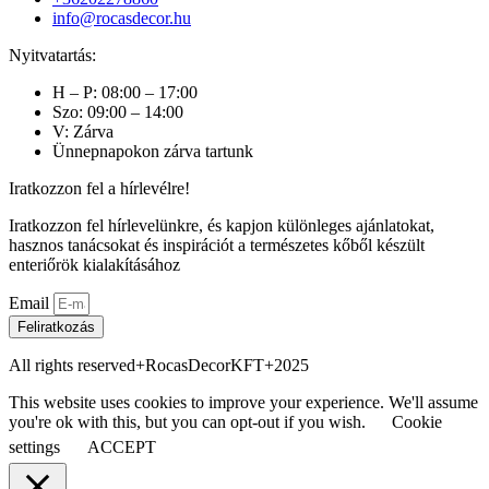
info@rocasdecor.hu
Nyitvatartás:
H – P: 08:00 – 17:00
Szo: 09:00 – 14:00
V: Zárva
Ünnepnapokon zárva tartunk
Iratkozzon fel a hírlevélre!
Iratkozzon fel hírlevelünkre, és kapjon különleges ajánlatokat,
hasznos tanácsokat és inspirációt a természetes kőből készült
enteriőrök kialakításához
Email
Feliratkozás
All rights reserved+RocasDecorKFT+2025
This website uses cookies to improve your experience. We'll assume
you're ok with this, but you can opt-out if you wish.
Cookie
settings
ACCEPT