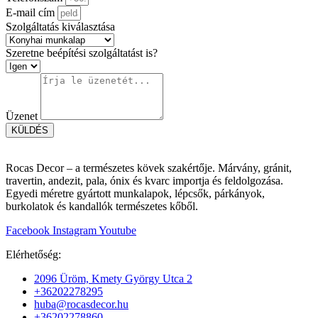
E-mail cím
Szolgáltatás kiválasztása
Szeretne beépítési szolgáltatást is?
Üzenet
KÜLDÉS
Rocas Decor – a természetes kövek szakértője. Márvány, gránit,
travertin, andezit, pala, ónix és kvarc importja és feldolgozása.
Egyedi méretre gyártott munkalapok, lépcsők, párkányok,
burkolatok és kandallók természetes kőből.
Facebook
Instagram
Youtube
Elérhetőség:
2096 Üröm, Kmety György Utca 2
+36202278295
huba@rocasdecor.hu
+36202278860