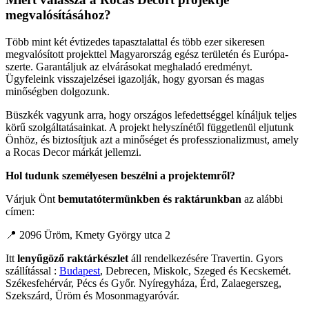
megvalósításához?
Több mint két évtizedes tapasztalattal és több ezer sikeresen
megvalósított projekttel Magyarország egész területén és Európa-
szerte. Garantáljuk az elvárásokat meghaladó eredményt.
Ügyfeleink visszajelzései igazolják, hogy gyorsan és magas
minőségben dolgozunk.
Büszkék vagyunk arra, hogy országos lefedettséggel kínáljuk teljes
körű szolgáltatásainkat. A projekt helyszínétől függetlenül eljutunk
Önhöz, és biztosítjuk azt a minőséget és professzionalizmust, amely
a Rocas Decor márkát jellemzi.
Hol tudunk személyesen beszélni a projektemről?
Várjuk Önt
bemutatótermünkben és raktárunkban
az alábbi
címen:
📍 2096 Üröm, Kmety György utca 2
Itt
lenyűgöző raktárkészlet
áll rendelkezésére Travertin. Gyors
szállítással :
Budapest
, Debrecen, Miskolc, Szeged és Kecskemét.
Székesfehérvár, Pécs és Győr. Nyíregyháza, Érd, Zalaegerszeg,
Szekszárd, Üröm és Mosonmagyaróvár.