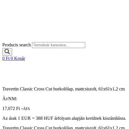
Products search
0
Ft
0
Kosár
Travertin Classic Cross Cut burkolólap, mattcsiszolt, 61x61x1,2 cm
Ár/NM:
17,072
Ft
+ÁFA
Az árak 1 EUR = 388 HUF árfolyam alapján kerülnek kiszámításra.
Travertin Classic Cross Cut burkolólap, mattcsiszolt, 61x61x1,2 cm