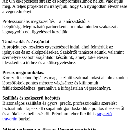
Az Ön elképzelését stressz és kompromisszumok nélkül valósítjuk
meg. A teljes projektet mi irányítjuk, hogy Ön nyugodtan élvezhesse
a végeredményt.
Professzionális megközelítés – a tanácsadástól a
beépítésig. Megbízható partnerként a munka minden szakaszát a
legnagyobb odafigyeléssel kezeljük:
Tanácsadás és árajánlat
:
A projekt egy részletes egyeztetéssel indul, ahol felmérjük az
igényeket és az elképzeléseket. Szakértői tanácsot adunk, valamint
személyre szabott árajánlatot készítünk, amely tökéletesen
illeszkedik a térhez és a költségvetéshez.
Precíz megmunkálás
:
Korszerű technológiát és magas szintű szakmai tudást alkalmazunk a
lépcsőfokok pontos méretre vágásához és kifinomult
felületkezeléséhez, garantálva a kifogástalan végeredményt.
Szállítás és szakszerű beépítés
:
Biztonságos szállítást és gyors, precíz, professzionális szerelést
biztosítunk. Tapasztalt csapatunk gondoskodik a pontos illesztésről
és a tökéletes befejezésről. Prémium fehér flexibilis
ragasztó
travertin
burkol.
Miért válassza a Rocas Decort projektje