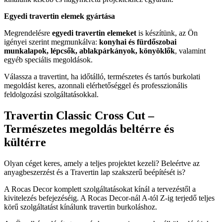
Egyedi travertin elemek gyártása
Megrendelésre
egyedi travertin elemeket
is készítünk, az Ön
igényei szerint megmunkálva:
konyhai és fürdőszobai
munkalapok, lépcsők, ablakpárkányok, könyöklők
, valamint
egyéb speciális megoldások.
Válassza a travertint, ha időtálló, természetes és tartós burkolati
megoldást keres, azonnali elérhetőséggel és professzionális
feldolgozási szolgáltatásokkal.
Travertin Classic Cross Cut –
Természetes megoldás beltérre és
kültérre
Olyan céget keres, amely a teljes projektet kezeli? Beleértve az
anyagbeszerzést és a Travertin lap szakszerű beépítését is?
A Rocas Decor komplett szolgáltatásokat kínál a tervezéstől a
kivitelezés befejezéséig. A Rocas Decor-nál A-tól Z-ig terjedő teljes
körű szolgáltatást kínálunk travertin burkoláshoz.