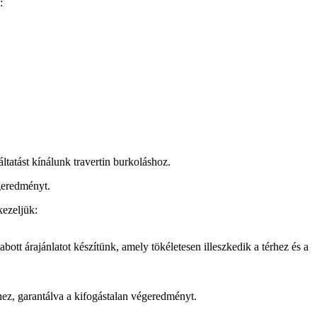
:
ltatást kínálunk travertin burkoláshoz.
geredményt.
kezeljük:
bott árajánlatot készítünk, amely tökéletesen illeszkedik a térhez és a
ez, garantálva a kifogástalan végeredményt.