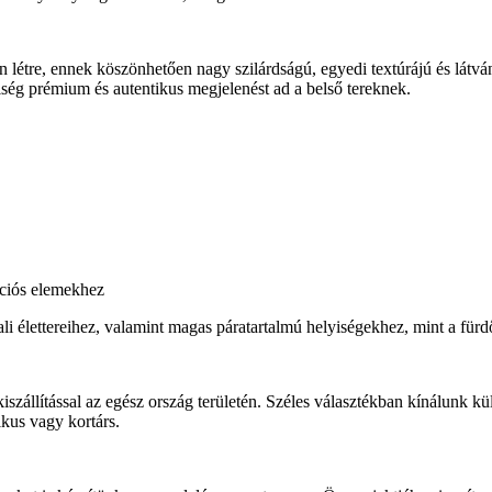
 létre, ennek köszönhetően nagy szilárdságú, egyedi textúrájú és látvá
diség prémium és autentikus megjelenést ad a belső tereknek.
ációs elemekhez
 élettereihez, valamint magas páratartalmú helyiségekhez, mint a fürdő
zállítással az egész ország területén. Széles választékban kínálunk kü
ikus vagy kortárs.