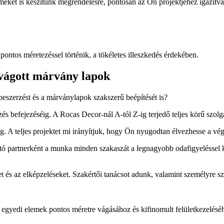
eket is készítünk megrendelésre, pontosan az Ön projektjéhez igazítva
pontos méretezéssel történik, a tökéletes illeszkedés érdekében.
vágott márvány lapok
gbeszerzést és a márványlapok szakszerű beépítését is?
zés befejezéséig. A Rocas Decor-nál A-tól Z-ig terjedő teljes körű szolgá
. A teljes projektet mi irányítjuk, hogy Ön nyugodtan élvezhesse a vé
ató partnerként a munka minden szakaszát a legnagyobb odafigyeléssel 
t és az elképzeléseket. Szakértői tanácsot adunk, valamint személyre sza
 egyedi elemek pontos méretre vágásához és kifinomult felületkezeléséh