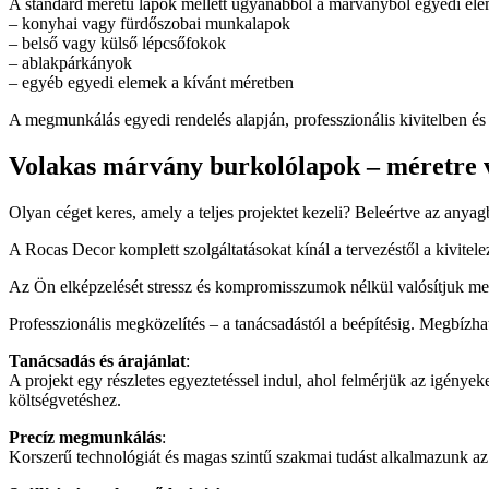
A standard méretű lapok mellett ugyanabból a márványból egyedi elem
– konyhai vagy fürdőszobai munkalapok
– belső vagy külső lépcsőfokok
– ablakpárkányok
– egyéb egyedi elemek a kívánt méretben
A megmunkálás egyedi rendelés alapján, professzionális kivitelben és 
Volakas márvány burkolólapok – méretre 
Olyan céget keres, amely a teljes projektet kezeli? Beleértve az anya
A Rocas Decor komplett szolgáltatásokat kínál a tervezéstől a kivitele
Az Ön elképzelését stressz és kompromisszumok nélkül valósítjuk meg
Professzionális megközelítés – a tanácsadástól a beépítésig. Megbízh
Tanácsadás és árajánlat
:
A projekt egy részletes egyeztetéssel indul, ahol felmérjük az igényeke
költségvetéshez.
Precíz megmunkálás
:
Korszerű technológiát és magas szintű szakmai tudást alkalmazunk az