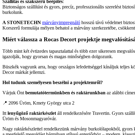
Szállítás és szakszerű beépítés
:
Biztonságos szállítást és gyors, precíz, professzionális szerelést bizt
burkolunk.
A STONETECHN
márványimpregnáló
hosszú távú védelmet biztosí
Korszerű formulája mélyen behatol a márvány szerkezetébe, csökkenti a n
Miért válassza a Rocas Decort projektje megvalósítás
Több mint két évtizedes tapasztalattal és több ezer sikeresen megvaló
igazolják, hogy gyorsan és magas minőségben dolgozunk.
Büszkék vagyunk arra, hogy országos lefedettséggel kínáljuk teljes kö
Decor márkát jellemzi.
Hol tudunk személyesen beszélni a projektemről?
Várjuk Önt
bemutatótermünkben és raktárunkban
az alábbi címe
📍 2096 Üröm, Kmety György utca 2
Itt
lenyűgöző raktárkészlet
áll rendelkezésére Travertin. Gyors szállí
Üröm és Mosonmagyaróvár.
Nagy raktárkészlettel rendelkezünk márvány burkolólapokból, gyors kis
a megfelelő megoldást bármilyen stílusú enteriőrhöz – modern, klassz