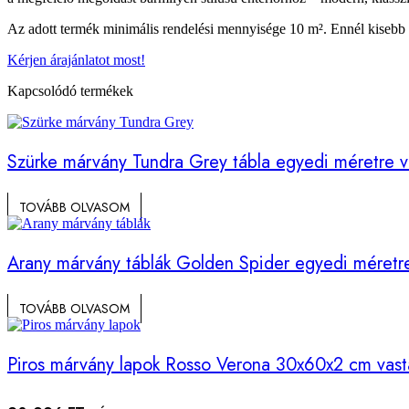
Az adott termék minimális rendelési mennyisége 10 m². Ennél kisebb m
Kérjen árajánlatot most!
Kapcsolódó termékek
Szürke márvány Tundra Grey tábla egyedi méretre v
TOVÁBB OLVASOM
Arany márvány táblák Golden Spider egyedi méretr
TOVÁBB OLVASOM
Piros márvány lapok Rosso Verona 30x60x2 cm vas