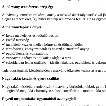
A márvány természetes szépsége.
A márvány természetes kőzet, amely a mészkő átkristályosodásával jön
elegáns erezetekkel, így nincs két teljesen azonos felület. Ez az egye
A márványlapok előnyei
✔ luxus megjelenés és időtálló design
✔ kiváló tartósság
✔ megfelelő kezelés mellett könnyen tisztítható felület
✔ természetes, környezetbarát és hosszú élettartamú anyag
✔ padlófűtéssel is kompatibilis
✔ visszaveri a fényt és optikailag tágítja a teret
✔ sokoldalúan felhasználható – ideális falakhoz, padlókhoz és dekor
Tulajdonságainak köszönhetően a márvány tökéletes választás a nappali
Nagy raktárkészlet és gyors szállítás
Nagy raktárkészlettel rendelkezünk márvány burkolólapokból, gyors kis
a megfelelő megoldást bármilyen stílusú enteriőrhöz – modern, klassz
Egyedi megmunkálás ugyanabból az anyagból