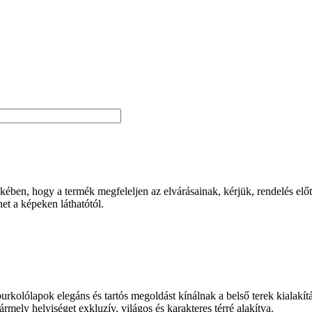
ben, hogy a termék megfeleljen az elvárásainak, kérjük, rendelés előtt 
et a képeken láthatótól.
ólapok elegáns és tartós megoldást kínálnak a belső terek kialakításáh
ely helyiséget exkluzív, világos és karakteres térré alakítva.