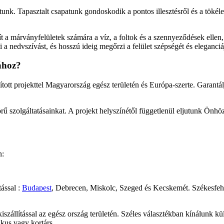
osítunk. Tapasztalt csapatunk gondoskodik a pontos illesztésről és a töké
t a márványfelületek számára a víz, a foltok és a szennyeződések ellen
edvszívást, és hosszú ideig megőrzi a felület szépségét és eleganciáját.
ához?
sított projekttel Magyarország egész területén és Európa-szerte. Garant
rű szolgáltatásainkat. A projekt helyszínétől függetlenül eljutunk Önhöz
n:
tással :
Budapest
, Debrecen, Miskolc, Szeged és Kecskemét. Székesfehé
zállítással az egész ország területén. Széles választékban kínálunk kü
ikus vagy kortárs.