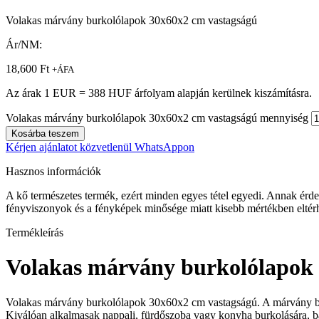
Volakas márvány burkolólapok 30x60x2 cm vastagságú
Ár/NM:
18,600
Ft
+ÁFA
Az árak 1 EUR = 388 HUF árfolyam alapján kerülnek kiszámításra.
Volakas márvány burkolólapok 30x60x2 cm vastagságú mennyiség
Kosárba teszem
Kérjen ajánlatot közvetlenül WhatsAppon
Hasznos információk
A kő természetes termék, ezért minden egyes tétel egyedi. Annak érdeké
fényviszonyok és a fényképek minősége miatt kisebb mértékben eltérh
Termékleírás
Volakas márvány burkolólapok
Volakas márvány burkolólapok 30x60x2 cm vastagságú. A márvány burkol
Kiválóan alkalmasak nappali, fürdőszoba vagy konyha burkolására, bárm