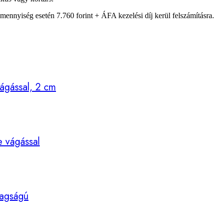
ennyiség esetén 7.760 forint + ÁFA kezelési díj kerül felszámításra.
ágással, 2 cm
e vágással
tagságú