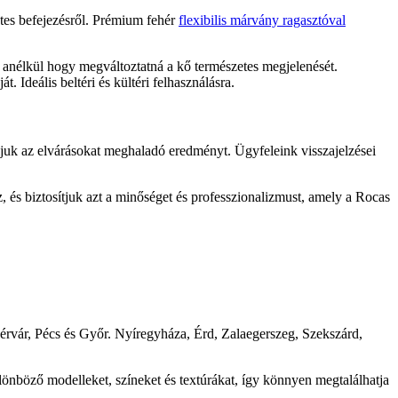
letes befejezésről. Prémium fehér
flexibilis márvány ragasztóval
, anélkül hogy megváltoztatná a kő természetes megjelenését.
 Ideális beltéri és kültéri felhasználásra.
áljuk az elvárásokat meghaladó eredményt. Ügyfeleink visszajelzései
, és biztosítjuk azt a minőséget és professzionalizmust, amely a Rocas
rvár, Pécs és Győr. Nyíregyháza, Érd, Zalaegerszeg, Szekszárd,
lönböző modelleket, színeket és textúrákat, így könnyen megtalálhatja