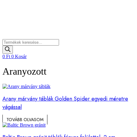
Products
search
0
Ft
0
Kosár
Aranyozott
Arany márvány táblák Golden Spider egyedi méretre
vágással
TOVÁBB OLVASOM