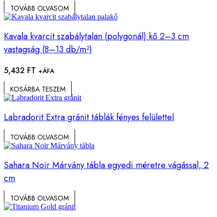
TOVÁBB OLVASOM
Kavala kvarcit szabálytalan (polygonál) kő 2–3 cm
vastagság (8–13 db/m²)
5,432
FT
+ÁFA
KOSÁRBA TESZEM
Labradorit Extra gránit táblák fényes felülettel
TOVÁBB OLVASOM
Sahara Noir Márvány tábla egyedi méretre vágással, 2
cm
TOVÁBB OLVASOM