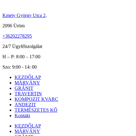
Ugrás
a
Kmety György Utca 2,
tartalomhoz
2096 Üröm
+36202278295
24/7 Ügyfélszolgálat
H – P: 8:00 – 17:00
Szo: 9:00 - 14: 00
KEZDŐLAP
MÁRVÁNY
GRÁNIT
TRAVERTIN
KOMPOZIT KVARC
ANDEZIT
TERMÉSZETES KŐ
Kontakt
KEZDŐLAP
MÁRVÁNY