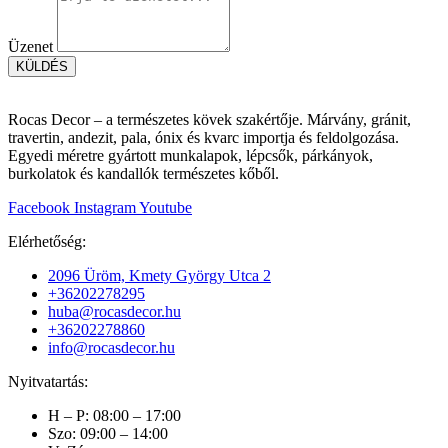
Üzenet
KÜLDÉS
Rocas Decor – a természetes kövek szakértője. Márvány, gránit,
travertin, andezit, pala, ónix és kvarc importja és feldolgozása.
Egyedi méretre gyártott munkalapok, lépcsők, párkányok,
burkolatok és kandallók természetes kőből.
Facebook
Instagram
Youtube
Elérhetőség:
2096 Üröm, Kmety György Utca 2
+36202278295
huba@rocasdecor.hu
+36202278860
info@rocasdecor.hu
Nyitvatartás:
H – P: 08:00 – 17:00
Szo: 09:00 – 14:00