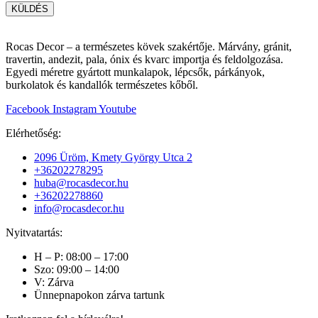
KÜLDÉS
Rocas Decor – a természetes kövek szakértője. Márvány, gránit,
travertin, andezit, pala, ónix és kvarc importja és feldolgozása.
Egyedi méretre gyártott munkalapok, lépcsők, párkányok,
burkolatok és kandallók természetes kőből.
Facebook
Instagram
Youtube
Elérhetőség:
2096 Üröm, Kmety György Utca 2
+36202278295
huba@rocasdecor.hu
+36202278860
info@rocasdecor.hu
Nyitvatartás:
H – P: 08:00 – 17:00
Szo: 09:00 – 14:00
V: Zárva
Ünnepnapokon zárva tartunk