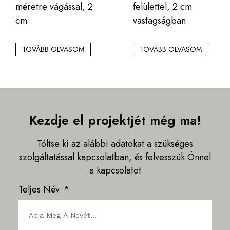
méretre vágással, 2
felülettel, 2 cm
cm
vastagságban
TOVÁBB OLVASOM
TOVÁBB OLVASOM
Kezdje el projektjét még ma!
Töltse ki az alábbi adatokat a szükséges
szolgáltatással kapcsolatban, és felvesszük Önnel
a kapcsolatot
Teljes Név