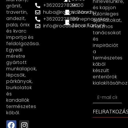
hírlevelünkre,
+36202278295
14:00
gránit,
és kapjon
huba@rocasdecor.hu
V: Zárva
travertin,
különleges
andezit,
+36202278860
Ünnepnapokon
ajánlatokat,
pala, ónix
Zárva Tartunk
info@rocasdecor.hu
hasznos
és kvarc
tanácsokat
importja és
és
feldolgozása.
inspirációt
Egyedi
a
méretre
természetes
gyártott
kőből
munkalapok,
készült
lépcsők,
enteriőrök
párkányok,
kialakításához
burkolatok
és
kandallók
természetes
FELIRATKOZÁ
kőből.