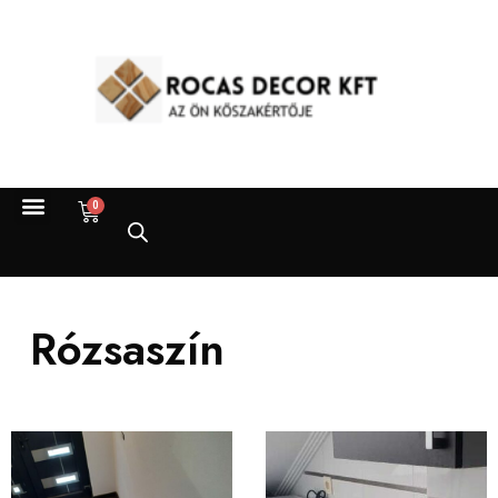
0
Rózsaszín