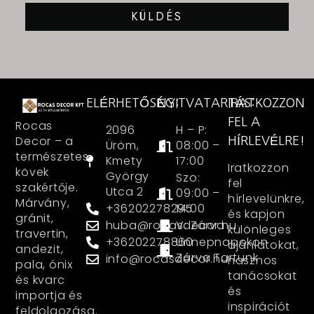
KÜLDÉS
ELÉRHETŐSÉG:
NYITVATARTÁS:
IRATKOZZON
FEL A
Rocas
2096
H – P:
Decor – a
HÍRLEVÉLRE!
Üröm,
08:00 –
természetes
Kmety
17:00
Iratkozzon
kövek
György
Szo:
fel
szakértője.
Utca 2
09:00 –
hírlevelünkre,
Márvány,
+36202278295
14:00
és kapjon
gránit,
huba@rocasdecor.hu
V: Zárva
különleges
travertin,
+36202278860
Ünnepnapokon
ajánlatokat,
andezit,
Zárva Tartunk
info@rocasdecor.hu
hasznos
pala, ónix
tanácsokat
és kvarc
és
importja és
inspirációt
feldolgozása.