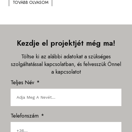
TOVÁBB OLVASOM
Kezdje el projektjét még ma!
Töltse ki az alábbi adatokat a szükséges
szolgáltatással kapcsolatban, és felvesszük Önnel
a kapcsolatot
Teljes Név
Telefonszám