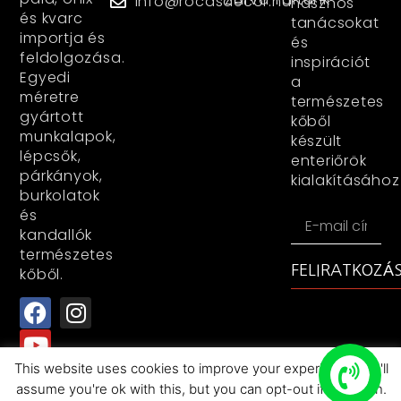
info@rocasdecor.hu
hasznos
és kvarc
tanácsokat
importja és
és
feldolgozása.
inspirációt
Egyedi
a
méretre
természetes
gyártott
kőből
munkalapok,
készült
lépcsők,
enteriőrök
párkányok,
kialakításához
burkolatok
és
kandallók
természetes
FELIRATKOZÁ
kőből.
This website uses cookies to improve your experience. We'll
assume you're ok with this, but you can opt-out if you wish.