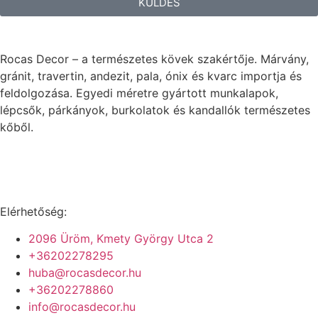
KÜLDÉS
Rocas Decor – a természetes kövek szakértője. Márvány,
gránit, travertin, andezit, pala, ónix és kvarc importja és
feldolgozása. Egyedi méretre gyártott munkalapok,
lépcsők, párkányok, burkolatok és kandallók természetes
kőből.
Elérhetőség:
2096 Üröm, Kmety György Utca 2
+36202278295
huba@rocasdecor.hu
+36202278860
info@rocasdecor.hu