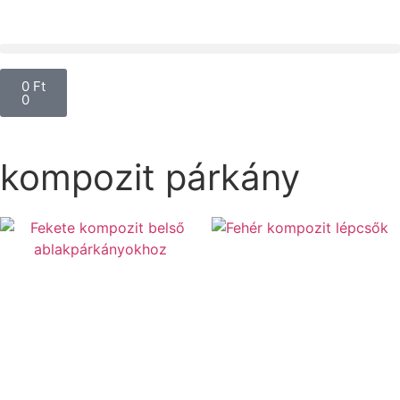
0
Ft
0
kompozit párkány