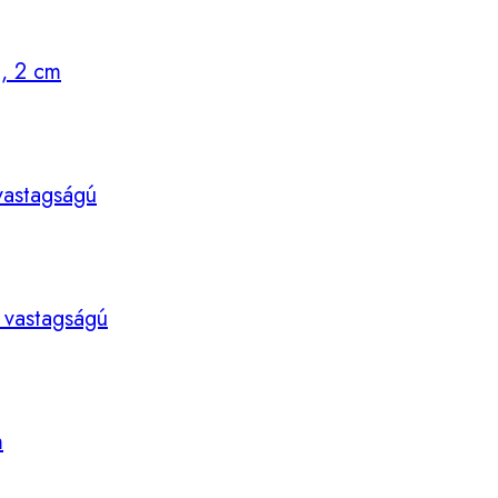
l, 2 cm
 vastagságú
m vastagságú
m