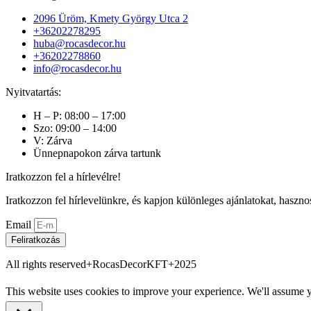
2096 Üröm, Kmety György Utca 2
+36202278295
huba@rocasdecor.hu
+36202278860
info@rocasdecor.hu
Nyitvatartás:
H – P: 08:00 – 17:00
Szo: 09:00 – 14:00
V: Zárva
Ünnepnapokon zárva tartunk
Iratkozzon fel a hírlevélre!
Iratkozzon fel hírlevelünkre, és kapjon különleges ajánlatokat, haszno
Email
Feliratkozás
All rights reserved+RocasDecorKFT+2025
This website uses cookies to improve your experience. We'll assume yo