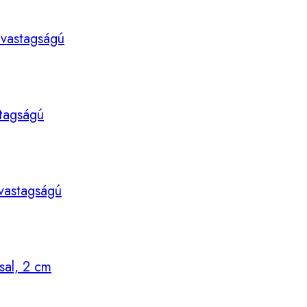
 vastagságú
stagságú
 vastagságú
sal, 2 cm