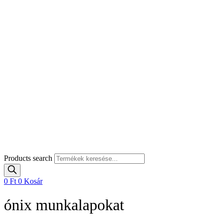
Products search
0
Ft
0
Kosár
ónix munkalapokat