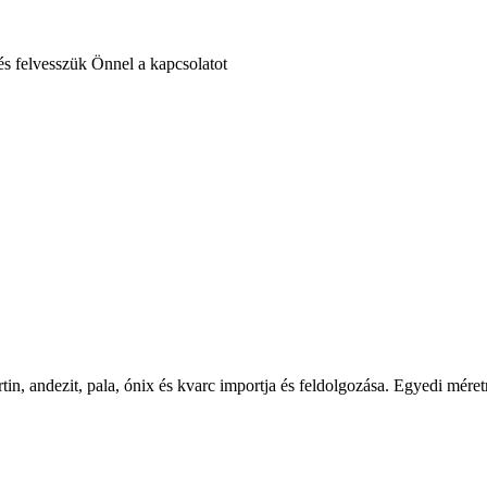
 és felvesszük Önnel a kapcsolatot
tin, andezit, pala, ónix és kvarc importja és feldolgozása. Egyedi mér