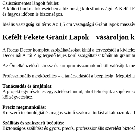
Csúszásmentes lángolt felület:
A kültéri burkolatok esetében a biztonság kulcsfontosságú. A Kefélt F
és fagyos időben is biztonságos.
Ideális vastagság kültérre: Az 1,5 cm vastagságú Gránit lapok masszí
Kefélt Fekete Gránit Lapok – vásároljon k
A Rocas Decor komplett szolgáltatásokat kínál a tervezéstől a kivit
Decor-nál A-tól Z-ig terjedő teljes körű szolgáltatást kínálunk gránit 
Az Ön elképzelését stressz és kompromisszumok nélkül valósítjuk meg
Professzionális megközelítés – a tanácsadástól a beépítésig. Megbízh
Tanácsadás és árajánlat
:
A projekt egy részletes egyeztetéssel indul, ahol felmérjük az igényeke
költségvetéshez.
Precíz megmunkálás
:
Korszerű technológiát és magas szintű szakmai tudást alkalmazunk a l
Szállítás és szakszerű beépítés
:
Biztonságos szállítást és gyors, precíz, professzionális szerelést bizto