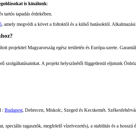
egoldásokat is kínálunk
:
és tartós tapadás érdekében.
ó
, amely megvédi a követ a foltoktól és a külső hatásoktól. Alkalmazási
ához?
sított projekttel Magyarország egész területén és Európa-szerte. Garant
rű szolgáltatásainkat. A projekt helyszínétől függetlenül eljutunk Önhöz
l :
Budapest
, Debrecen, Miskolc, Szeged és Kecskemét. Székesfehérvár
speciális ragasztók, megfelelő vízelvezetés), a stabilitás és a hosszú 