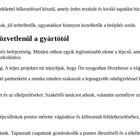
elülettel hőkezeléssel készül, amely érdes textúrát és kiváló tapadást b
vak, jól terhelhetők, ugyanakkor könnyen kezelhetők a beépítés során.
özvetlenül a gyártótól
elezés befejezéséig. Minden otthon egyik legfontosabb eleme a lépcső,
burkoláshoz.
. A teljes projektet mi irányítjuk, hogy Ön nyugodtan élvezhesse a vé
ató partnerként a munka minden szakaszát a legnagyobb odafigyeléssel 
t és az elképzeléseket. Szakértői tanácsot adunk, valamint személyre sza
épcsőfokok pontos méretre vágásához és kifinomult felületkezeléséhez,
sítunk. Tapasztalt csapatunk gondoskodik a pontos illesztésről és a tökéle