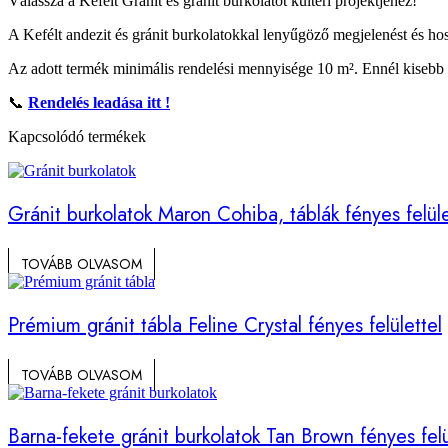
Válassza a Kefélt Granit és gránit burkolatot kültéri projektjéhez!
A Kefélt andezit és gránit burkolatokkal lenyűgöző megjelenést és hos
Az adott termék minimális rendelési mennyisége 10 m². Ennél kisebb m
📞
Rendelés leadása itt !
Kapcsolódó termékek
Gránit burkolatok Maron Cohiba, táblák fényes felül
TOVÁBB OLVASOM
Prémium gránit tábla Feline Crystal fényes felülettel
TOVÁBB OLVASOM
Barna-fekete gránit burkolatok Tan Brown fényes felü