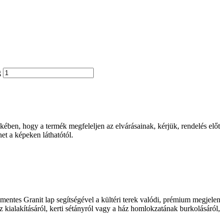
g
ben, hogy a termék megfeleljen az elvárásainak, kérjük, rendelés előtt 
et a képeken láthatótól.
tes Granit lap segítségével a kültéri terek valódi, prémium megjelené
z kialakításáról, kerti sétányról vagy a ház homlokzatának burkolásáról,