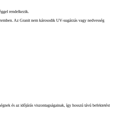
éggel rendelkezik.
kal szemben. Az Granit nem károsodik UV-sugárzás vagy nedvesség
égnek és az időjárás viszontagságainak, így hosszú távú befektetést