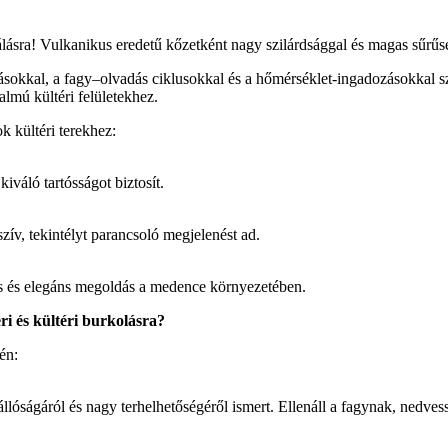
ználásra! Vulkanikus eredetű kőzetként nagy szilárdsággal és magas sűrűs
i hatásokkal, a fagy–olvadás ciklusokkal és a hőmérséklet-ingadozások
almú kültéri felületekhez.
k kültéri terekhez:
iváló tartósságot biztosít.
zív, tekintélyt parancsoló megjelenést ad.
os és elegáns megoldás a medence környezetében.
ri és kültéri burkolásra?
én:
lóságáról és nagy terhelhetőségéről ismert. Ellenáll a fagynak, nedvess