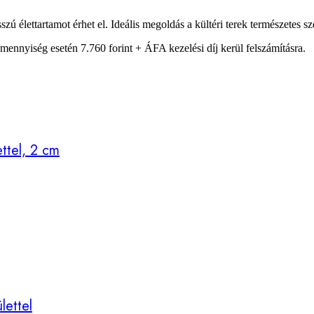
szú élettartamot érhet el. Ideális megoldás a kültéri terek természetes
ennyiség esetén 7.760 forint + ÁFA kezelési díj kerül felszámításra.
ettel, 2 cm
lettel