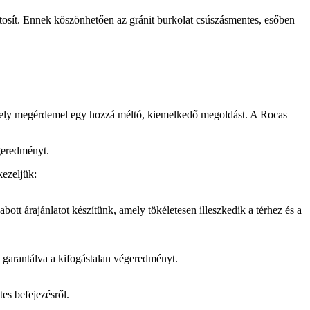
iztosít. Ennek köszönhetően az gránit burkolat csúszásmentes, esőben
 amely megérdemel egy hozzá méltó, kiemelkedő megoldást. A Rocas
geredményt.
kezeljük:
bott árajánlatot készítünk, amely tökéletesen illeszkedik a térhez és a
 garantálva a kifogástalan végeredményt.
tes befejezésről.