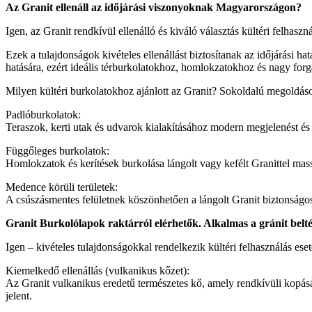
Az Granit ellenáll az időjárási viszonyoknak Magyarországon?
Igen, az Granit rendkívül ellenálló és kiváló választás kültéri felhas
Ezek a tulajdonságok kivételes ellenállást biztosítanak az időjárás
hatására, ezért ideális térburkolatokhoz, homlokzatokhoz és nagy forg
Milyen kültéri burkolatokhoz ajánlott az Granit? Sokoldalú megoldáso
Padlóburkolatok:
Teraszok, kerti utak és udvarok kialakításához modern megjelenést és k
Függőleges burkolatok:
Homlokzatok és kerítések burkolása lángolt vagy kefélt Granittel mass
Medence körüli területek:
A csúszásmentes felületnek köszönhetően a lángolt Granit biztonság
Granit Burkolólapok raktárról elérhetők. Alkalmas a gránit belté
Igen – kivételes tulajdonságokkal rendelkezik kültéri felhasználás eset
Kiemelkedő ellenállás (vulkanikus kőzet):
Az Granit vulkanikus eredetű természetes kő, amely rendkívüli kopásál
jelent.