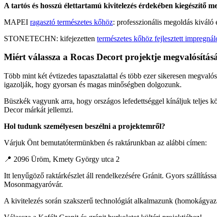
A tartós és hosszú élettartamú kivitelezés érdekében kiegészítő m
MAPEI
ragasztó természetes kőhöz
: professzionális megoldás kiváló 
STONETECHN: kifejezetten
természetes kőhöz fejlesztett impregnál
Miért válassza a Rocas Decort projektje megvalósítás
Több mint két évtizedes tapasztalattal és több ezer sikeresen megvaló
igazolják, hogy gyorsan és magas minőségben dolgozunk.
Büszkék vagyunk arra, hogy országos lefedettséggel kínáljuk teljes kö
Decor márkát jellemzi.
Hol tudunk személyesen beszélni a projektemről?
Várjuk Önt bemutatótermünkben és raktárunkban az alábbi címen:
📍 2096 Üröm, Kmety György utca 2
Itt lenyűgöző raktárkészlet áll rendelkezésére Gránit. Gyors szállítássa
Mosonmagyaróvár.
A kivitelezés során szakszerű technológiát alkalmazunk (homokágyazat, 