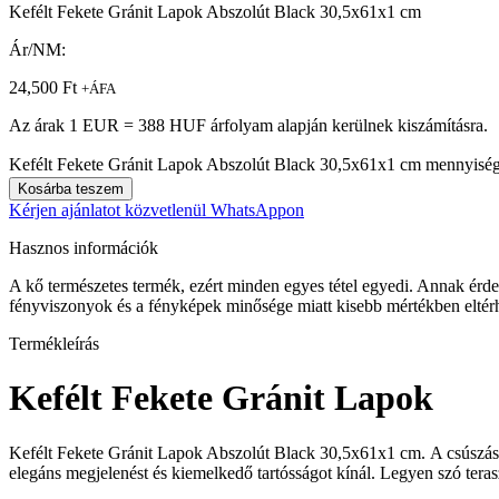
Kefélt Fekete Gránit Lapok Abszolút Black 30,5x61x1 cm
Ár/NM:
24,500
Ft
+ÁFA
Az árak 1 EUR = 388 HUF árfolyam alapján kerülnek kiszámításra.
Kefélt Fekete Gránit Lapok Abszolút Black 30,5x61x1 cm mennyisé
Kosárba teszem
Kérjen ajánlatot közvetlenül WhatsAppon
Hasznos információk
A kő természetes termék, ezért minden egyes tétel egyedi. Annak érdeké
fényviszonyok és a fényképek minősége miatt kisebb mértékben eltérh
Termékleírás
Kefélt Fekete Gránit Lapok
Kefélt Fekete Gránit Lapok Abszolút Black 30,5x61x1 cm. A csúszásmen
elegáns megjelenést és kiemelkedő tartósságot kínál. Legyen szó teras