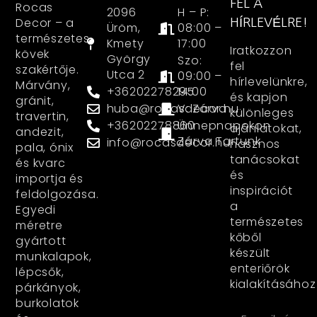
FEL A
Rocas
2096
H – P:
Decor – a
HÍRLEVÉLRE!
Üröm,
08:00 –
természetes
Kmety
17:00
Iratkozzon
kövek
György
Szo:
fel
szakértője.
Utca 2
09:00 –
hírlevelünkre,
Márvány,
+36202278295
14:00
és kapjon
gránit,
huba@rocasdecor.hu
V: Zárva
különleges
travertin,
+36202278860
Ünnepnapokon
ajánlatokat,
andezit,
Zárva Tartunk
info@rocasdecor.hu
hasznos
pala, ónix
tanácsokat
és kvarc
és
importja és
inspirációt
feldolgozása.
a
Egyedi
természetes
méretre
kőből
gyártott
készült
munkalapok,
enteriőrök
lépcsők,
kialakításához
párkányok,
burkolatok