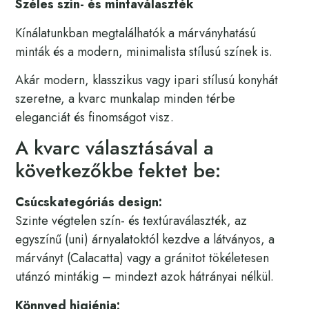
Széles szín- és mintaválaszték
Kínálatunkban megtalálhatók a márványhatású
minták és a modern, minimalista stílusú színek is.
Akár modern, klasszikus vagy ipari stílusú konyhát
szeretne, a kvarc munkalap minden térbe
eleganciát és finomságot visz.
A kvarc választásával a
következőkbe fektet be:
Csúcskategóriás design:
Szinte végtelen szín- és textúraválaszték, az
egyszínű (uni) árnyalatoktól kezdve a látványos, a
márványt (Calacatta) vagy a gránitot tökéletesen
utánzó mintákig – mindezt azok hátrányai nélkül.
Könnyed higiénia: