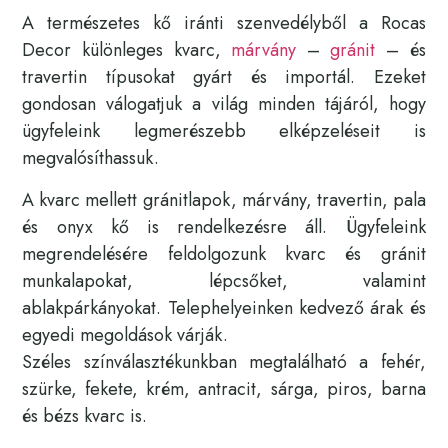
A természetes kő iránti szenvedélyből a Rocas
Decor különleges kvarc,
márvány
–
gránit
– és
travertin típusokat gyárt és importál. Ezeket
gondosan válogatjuk a világ minden tájáról, hogy
ügyfeleink legmerészebb elképzeléseit is
megvalósíthassuk.
A kvarc mellett gránitlapok, márvány, travertin, pala
és onyx kő is rendelkezésre áll. Ügyfeleink
megrendelésére feldolgozunk kvarc és gránit
munkalapokat, lépcsőket, valamint
ablakpárkányokat. Telephelyeinken kedvező árak és
egyedi megoldások várják.
Széles színválasztékunkban megtalálható a fehér,
szürke, fekete, krém, antracit, sárga, piros, barna
és bézs kvarc is.