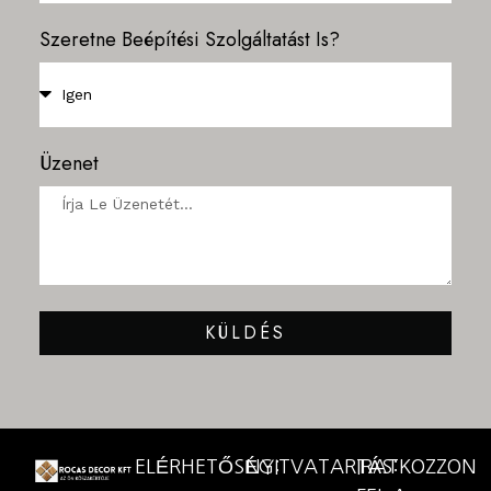
Szeretne Beépítési Szolgáltatást Is?
Üzenet
KÜLDÉS
ELÉRHETŐSÉG:
NYITVATARTÁS:
IRATKOZZON