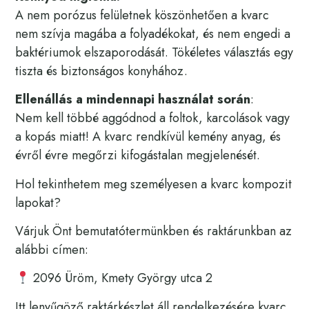
A nem porózus felületnek köszönhetően a kvarc
nem szívja magába a folyadékokat, és nem engedi a
baktériumok elszaporodását. Tökéletes választás egy
tiszta és biztonságos konyhához.
Ellenállás a mindennapi használat során
:
Nem kell többé aggódnod a foltok, karcolások vagy
a kopás miatt! A kvarc rendkívül kemény anyag, és
évről évre megőrzi kifogástalan megjelenését.
Hol tekinthetem meg személyesen a kvarc kompozit
lapokat?
Várjuk Önt bemutatótermünkben és raktárunkban az
alábbi címen:
2096 Üröm, Kmety György utca 2
Itt lenyűgöző raktárkészlet áll rendelkezésére kvarc