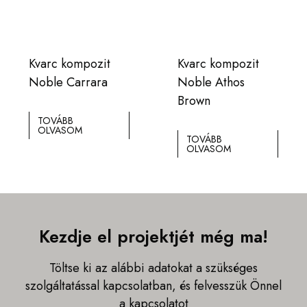
Kvarc kompozit
Kvarc kompozit
Noble Carrara
Noble Athos
Brown
TOVÁBB
OLVASOM
TOVÁBB
OLVASOM
Kezdje el projektjét még ma!
Töltse ki az alábbi adatokat a szükséges
szolgáltatással kapcsolatban, és felvesszük Önnel
a kapcsolatot