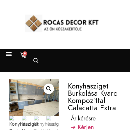
0
Konyhasziget
Burkolása Kvarc
Kompozittal
Calacatta Extra
Ár kérésre
➔ Kérjen