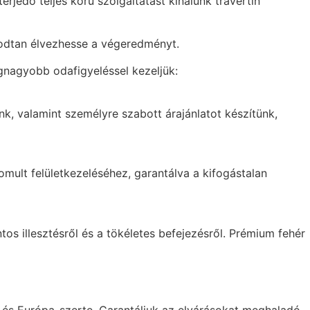
rjedő teljes körű szolgáltatást kínálunk travertin
godtan élvezhesse a végeredményt.
gnagyobb odafigyeléssel kezeljük:
nk, valamint személyre szabott árajánlatot készítünk,
mult felületkezeléséhez, garantálva a kifogástalan
tos illesztésről és a tökéletes befejezésről. Prémium fehér