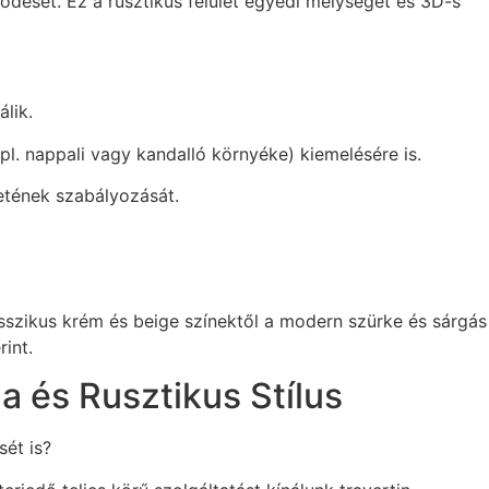
ődését. Ez a rusztikus felület egyedi mélységet és 3D-s
lik.
(pl. nappali vagy kandalló környéke) kiemelésére is.
letének szabályozását.
asszikus krém és beige színektől a modern szürke és sárgás
int.
 és Rusztikus Stílus
sét is?