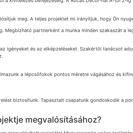
 a kivitelezés befejezéséig. A Rocas Decor-nál A-tól Z-ig te
sítjuk meg. A teljes projektet mi irányítjuk, hogy Ön nyu
sig. Megbízható partnerként a munka minden szakaszát a le
k az igényeket és az elképzeléseket. Szakértői tanácsot adu
z.
almazunk a lépcsőfokok pontos méretre vágásához és kifino
erelést biztosítunk. Tapasztalt csapatunk gondoskodik a pon
ojektje megvalósításához?