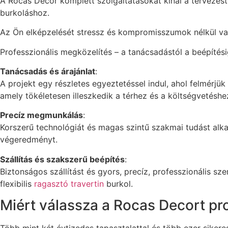
A Rocas Decor komplett szolgáltatásokat kínál a tervezéstől
burkoláshoz.
Az Ön elképzelését stressz és kompromisszumok nélkül való
Professzionális megközelítés – a tanácsadástól a beépíté
Tanácsadás és árajánlat
:
A projekt egy részletes egyeztetéssel indul, ahol felmérjü
amely tökéletesen illeszkedik a térhez és a költségvetéshe
Precíz megmunkálás
:
Korszerű technológiát és magas szintű szakmai tudást alk
végeredményt.
Szállítás és szakszerű beépítés
:
Biztonságos szállítást és gyors, precíz, professzionális sz
flexibilis
ragasztó travertin
burkol.
Miért válassza a Rocas Decort pr