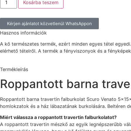
Kosárba teszem
Kérjen ajánlatot közvetlenül WhatsAppon
Hasznos információk
A kő természetes termék, ezért minden egyes tétel egyedi.
elérhető tételről. A termék a fényviszonyok és a fényképe
Termékleírás
Roppantott barna trave
Roppantott barna travertin falburkolat Scuro Venato 5x15x
homlokzatok és a ház lábazatának burkolására. Beltéren de
Miért válassza a roppantott travertin falburkolatot?
A roppantott travertin mészkő az egyik legnépszerűbb vál