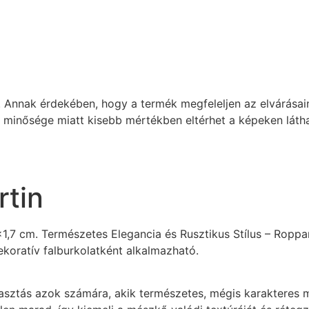
 Annak érdekében, hogy a termék megfeleljen az elvárásaina
k minősége miatt kisebb mértékben eltérhet a képeken látha
rtin
1,7 cm. Természetes Elegancia és Rusztikus Stílus – Roppa
koratív falburkolatként alkalmazható.
asztás azok számára, akik természetes, mégis karakteres 