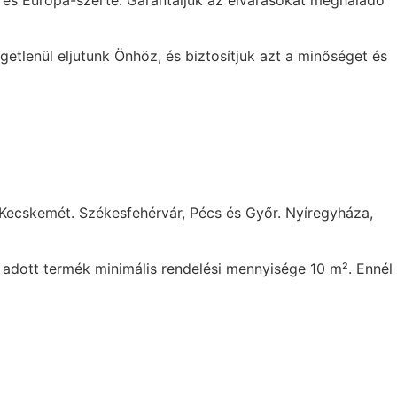
n és Európa-szerte. Garantáljuk az elvárásokat meghaladó
getlenül eljutunk Önhöz, és biztosítjuk azt a minőséget és
 Kecskemét. Székesfehérvár, Pécs és Győr. Nyíregyháza,
Az adott termék minimális rendelési mennyisége 10 m². Ennél