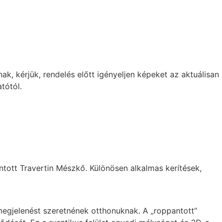
k, kérjük, rendelés előtt igényeljen képeket az aktuálisan
tótól.
ntott Travertin Mészkő. Különösen alkalmas kerítések,
megjelenést szeretnének otthonuknak. A „roppantott”