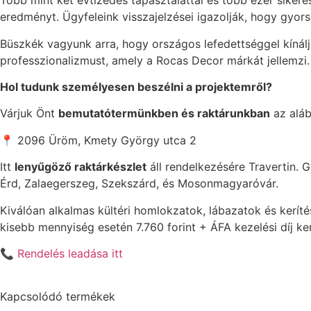
Több mint két évtizedes tapasztalattal és több ezer siker
eredményt. Ügyfeleink visszajelzései igazolják, hogy gyo
Büszkék vagyunk arra, hogy országos lefedettséggel kínáljuk
professzionalizmust, amely a Rocas Decor márkát jellemzi.
Hol tudunk személyesen beszélni a projektemről?
Várjuk Önt
bemutatótermünkben és raktárunkban
az aláb
📍 2096 Üröm, Kmety György utca 2
Itt
lenyűgöző raktárkészlet
áll rendelkezésére Travertin. Gy
Érd, Zalaegerszeg, Szekszárd, és Mosonmagyaróvár.
Kiválóan alkalmas kültéri homlokzatok, lábazatok és keríté
kisebb mennyiség esetén 7.760 forint + ÁFA kezelési díj ker
📞
Rendelés leadása itt
Kapcsolódó termékek