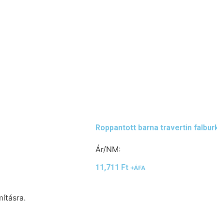
Roppantott barna travertin falbu
Ár/NM:
11,711
Ft
+ÁFA
ításra.