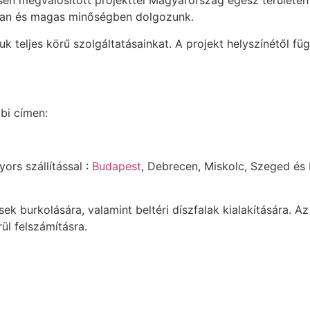
esen megvalósított projekttel Magyarország egész területé
rsan és magas minőségben dolgozunk.
 teljes körű szolgáltatásainkat. A projekt helyszínétől füg
bi címen:
ors szállítással :
Budapest
, Debrecen, Miskolc, Szeged és
sek burkolására, valamint beltéri díszfalak kialakítására. 
ül felszámításra.