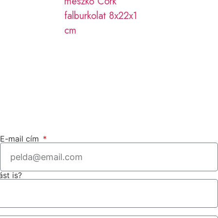
mészkő Cork
falburkolat 8x22x1
cm
E-mail cím
ást is?