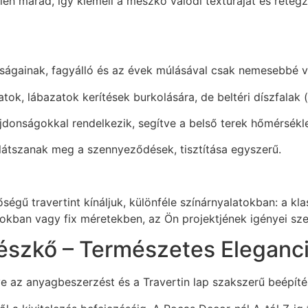
en marad, így kiemeli a mészkő valódi textúráját és rétegz
tagságainak, fagyálló és az évek múlásával csak nemesebbé vá
atok, lábazatok kerítések burkolására, de beltéri díszfalak 
ajdonságokkal rendelkezik, segítve a belső terek hőmérsék
é látszanak meg a szennyeződések, tisztítása egyszerű.
gű travertint kínáljuk, különféle színárnyalatokban: a kl
kban vagy fix méretekben, az Ön projektjének igényei szer
észkő – Természetes Elegancia
tve az anyagbeszerzést és a Travertin lap szakszerű beépíté