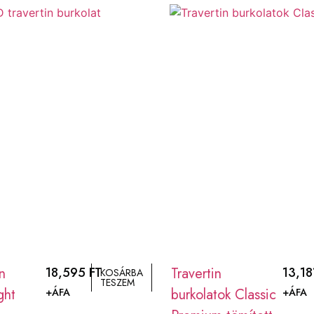
n
18,595
FT
Travertin
13,1
KOSÁRBA
TESZEM
ght
burkolatok Classic
+ÁFA
+ÁFA