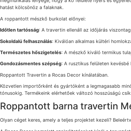
megmunkálás lényege, hogy a kő felülete nyers és egyenetl
hatást kölcsönöz a falaknak.
A roppantott mészkő burkolat előnyei:
Időtlen tartósság
: A travertin ellenáll az időjárás viszon
Sokoldalú felhasználás
: Kiválóan alkalmas kültéri homlokz
Természetes hőszigetelés
: A mészkő kiváló termikus tul
Gondozásmentes szépség
: A rusztikus felületen kevésb
Roppantott Travertin a Rocas Decor kínálatában.
Közvetlen importőrként és gyártóként a legmagasabb minősé
tónusokig. Termékeink elérhetőek változó hosszúságú csíko
Roppantott barna travertin M
Olyan céget keres, amely a teljes projektet kezeli? Beleér