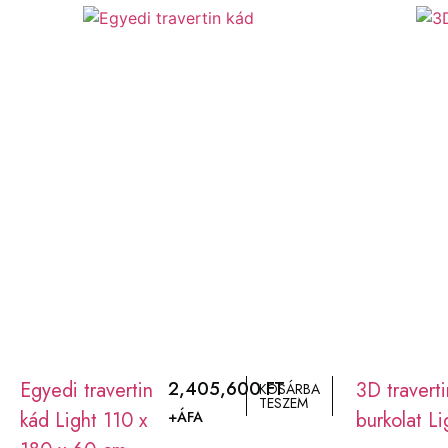
Egyedi travertin
2,405,600
FT
3D traverti
KOSÁRBA
TESZEM
kád Light 110 x
burkolat Li
+ÁFA