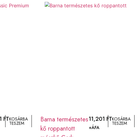
81
FT
Barna természetes
11,201
FT
KOSÁRBA
KOSÁRBA
TESZEM
TESZEM
kő roppantott
+ÁFA