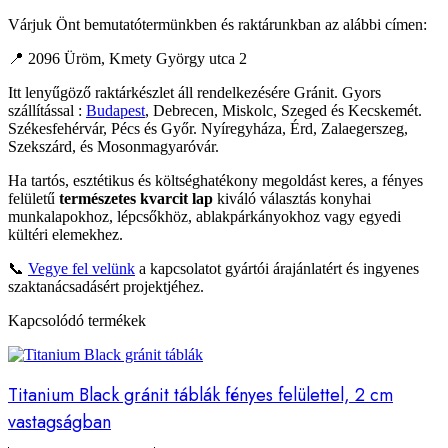
Várjuk Önt bemutatótermünkben és raktárunkban az alábbi címen:
📍 2096 Üröm, Kmety György utca 2
Itt lenyűgöző raktárkészlet áll rendelkezésére Gránit. Gyors
szállítással :
Budapest
, Debrecen, Miskolc, Szeged és Kecskemét.
Székesfehérvár, Pécs és Győr. Nyíregyháza, Érd, Zalaegerszeg,
Szekszárd, és Mosonmagyaróvár.
Ha tartós, esztétikus és költséghatékony megoldást keres, a fényes
felületű
természetes kvarcit lap
kiváló választás konyhai
munkalapokhoz, lépcsőkhöz, ablakpárkányokhoz vagy egyedi
kültéri elemekhez.
📞
Vegye fel velünk
a kapcsolatot gyártói árajánlatért és ingyenes
szaktanácsadásért projektjéhez.
Kapcsolódó termékek
Titanium Black gránit táblák fényes felülettel, 2 cm
vastagságban