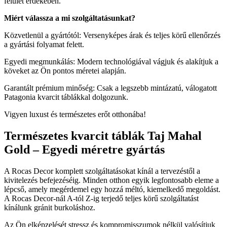
felület érdekében.
Miért válassza a mi szolgáltatásunkat?
Közvetlenül a gyártótól: Versenyképes árak és teljes körű ellenőrzés
a gyártási folyamat felett.
Egyedi megmunkálás: Modern technológiával vágjuk és alakítjuk a
köveket az Ön pontos méretei alapján.
Garantált prémium minőség: Csak a legszebb mintázatú, válogatott
Patagonia kvarcit táblákkal dolgozunk.
Vigyen luxust és természetes erőt otthonába!
Természetes kvarcit táblák Taj Mahal
Gold – Egyedi méretre gyártás
A Rocas Decor komplett szolgáltatásokat kínál a tervezéstől a
kivitelezés befejezéséig. Minden otthon egyik legfontosabb eleme a
lépcső, amely megérdemel egy hozzá méltó, kiemelkedő megoldást.
A Rocas Decor-nál A-tól Z-ig terjedő teljes körű szolgáltatást
kínálunk gránit burkoláshoz.
Az Ön elképzelését stressz és kompromisszumok nélkül valósítjuk