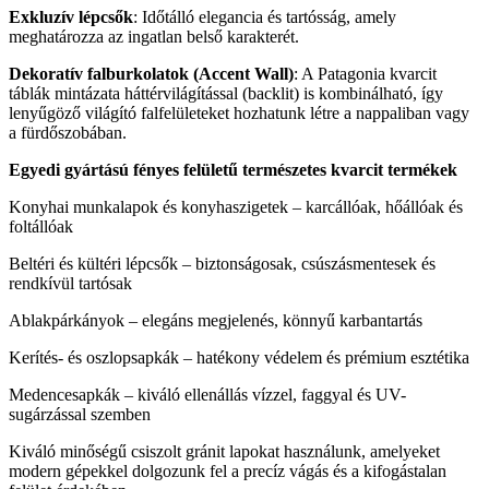
Exkluzív lépcsők
: Időtálló elegancia és tartósság, amely
meghatározza az ingatlan belső karakterét.
Dekoratív falburkolatok (Accent Wall)
: A Patagonia kvarcit
táblák mintázata háttérvilágítással (backlit) is kombinálható, így
lenyűgöző világító falfelületeket hozhatunk létre a nappaliban vagy
a fürdőszobában.
Egyedi gyártású fényes felületű természetes kvarcit termékek
Konyhai munkalapok és konyhaszigetek – karcállóak, hőállóak és
foltállóak
Beltéri és kültéri lépcsők – biztonságosak, csúszásmentesek és
rendkívül tartósak
Ablakpárkányok – elegáns megjelenés, könnyű karbantartás
Kerítés- és oszlopsapkák – hatékony védelem és prémium esztétika
Medencesapkák – kiváló ellenállás vízzel, faggyal és UV-
sugárzással szemben
Kiváló minőségű csiszolt gránit lapokat használunk, amelyeket
modern gépekkel dolgozunk fel a precíz vágás és a kifogástalan