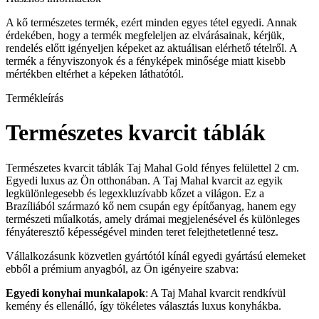
A kő természetes termék, ezért minden egyes tétel egyedi. Annak
érdekében, hogy a termék megfeleljen az elvárásainak, kérjük,
rendelés előtt igényeljen képeket az aktuálisan elérhető tételről. A
termék a fényviszonyok és a fényképek minősége miatt kisebb
mértékben eltérhet a képeken láthatótól.
Termékleírás
Természetes kvarcit táblák
Természetes kvarcit táblák Taj Mahal Gold fényes felülettel 2 cm.
Egyedi luxus az Ön otthonában. A Taj Mahal kvarcit az egyik
legkülönlegesebb és legexkluzívabb kőzet a világon. Ez a
Brazíliából származó kő nem csupán egy építőanyag, hanem egy
természeti műalkotás, amely drámai megjelenésével és különleges
fényáteresztő képességével minden teret felejthetetlenné tesz.
Vállalkozásunk közvetlen gyártótól kínál egyedi gyártású elemeket
ebből a prémium anyagból, az Ön igényeire szabva:
Egyedi konyhai munkalapok
: A Taj Mahal kvarcit rendkívül
kemény és ellenálló, így tökéletes választás luxus konyhákba.