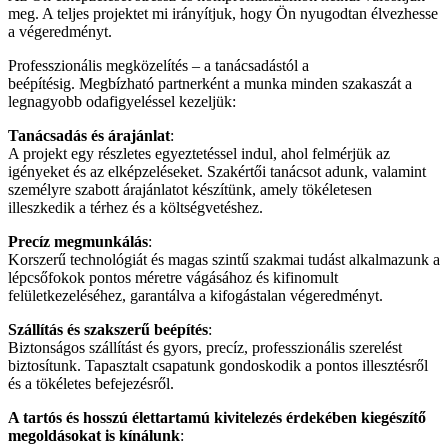
meg. A teljes projektet mi irányítjuk, hogy Ön nyugodtan élvezhesse
a végeredményt.
Professzionális megközelítés – a tanácsadástól a
beépítésig. Megbízható partnerként a munka minden szakaszát a
legnagyobb odafigyeléssel kezeljük:
Tanácsadás és árajánlat
:
A projekt egy részletes egyeztetéssel indul, ahol felmérjük az
igényeket és az elképzeléseket. Szakértői tanácsot adunk, valamint
személyre szabott árajánlatot készítünk, amely tökéletesen
illeszkedik a térhez és a költségvetéshez.
Precíz megmunkálás
:
Korszerű technológiát és magas szintű szakmai tudást alkalmazunk a
lépcsőfokok pontos méretre vágásához és kifinomult
felületkezeléséhez, garantálva a kifogástalan végeredményt.
Szállítás és szakszerű beépítés
:
Biztonságos szállítást és gyors, precíz, professzionális szerelést
biztosítunk. Tapasztalt csapatunk gondoskodik a pontos illesztésről
és a tökéletes befejezésről.
A tartós és hosszú élettartamú kivitelezés érdekében kiegészítő
megoldásokat is kínálunk
: