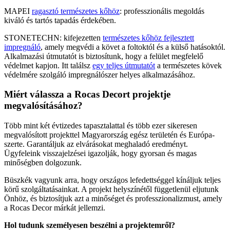
MAPEI
ragasztó természetes kőhöz
: professzionális megoldás
kiváló és tartós tapadás érdekében.
STONETECHN: kifejezetten
természetes kőhöz fejlesztett
impregnáló
, amely megvédi a követ a foltoktól és a külső hatásoktól.
Alkalmazási útmutatót is biztosítunk, hogy a felület megfelelő
védelmet kapjon. Itt találsz
egy teljes útmutatót
a természetes kövek
védelmére szolgáló impregnálószer helyes alkalmazásához.
Miért válassza a Rocas Decort projektje
megvalósításához?
Több mint két évtizedes tapasztalattal és több ezer sikeresen
megvalósított projekttel Magyarország egész területén és Európa-
szerte. Garantáljuk az elvárásokat meghaladó eredményt.
Ügyfeleink visszajelzései igazolják, hogy gyorsan és magas
minőségben dolgozunk.
Büszkék vagyunk arra, hogy országos lefedettséggel kínáljuk teljes
körű szolgáltatásainkat. A projekt helyszínétől függetlenül eljutunk
Önhöz, és biztosítjuk azt a minőséget és professzionalizmust, amely
a Rocas Decor márkát jellemzi.
Hol tudunk személyesen beszélni a projektemről?