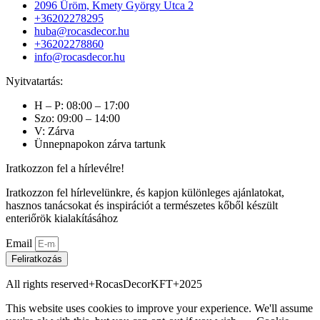
2096 Üröm, Kmety György Utca 2
+36202278295
huba@rocasdecor.hu
+36202278860
info@rocasdecor.hu
Nyitvatartás:
H – P: 08:00 – 17:00
Szo: 09:00 – 14:00
V: Zárva
Ünnepnapokon zárva tartunk
Iratkozzon fel a hírlevélre!
Iratkozzon fel hírlevelünkre, és kapjon különleges ajánlatokat,
hasznos tanácsokat és inspirációt a természetes kőből készült
enteriőrök kialakításához
Email
Feliratkozás
All rights reserved+RocasDecorKFT+2025
This website uses cookies to improve your experience. We'll assume