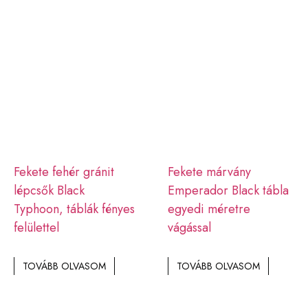
Fekete fehér gránit
Fekete márvány
lépcsők Black
Emperador Black tábla
Typhoon, táblák fényes
egyedi méretre
felülettel
vágással
TOVÁBB OLVASOM
TOVÁBB OLVASOM