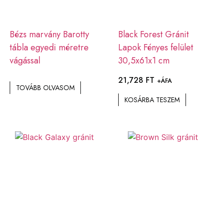
Bézs marvány Barotty
Black Forest Gránit
tábla egyedi méretre
Lapok Fényes felület
vágással
30,5x61x1 cm
21,728
FT
+ÁFA
TOVÁBB OLVASOM
KOSÁRBA TESZEM