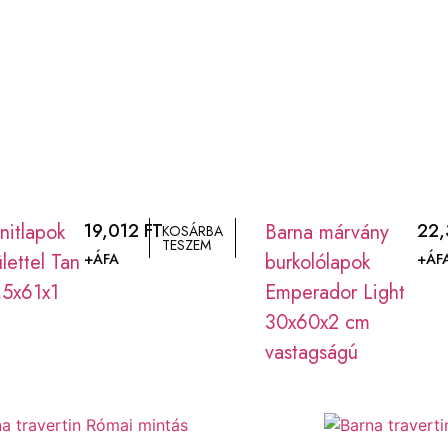
nitlapok
19,012
FT
Barna márvány
22
KOSÁRBA
TESZEM
ülettel Tan
burkolólapok
+ÁFA
+ÁF
,5x61x1
Emperador Light
30x60x2 cm
vastagságú