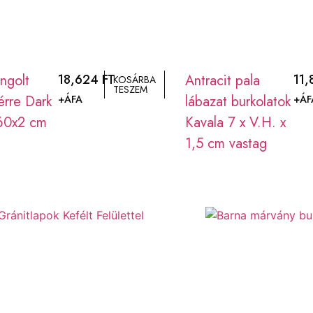
ángolt
18,624
FT
Antracit pala
11
KOSÁRBA
TESZEM
térre Dark
lábazat burkolatok
+ÁFA
+ÁF
60x2 cm
Kavala 7 x V.H. x
1,5 cm vastag