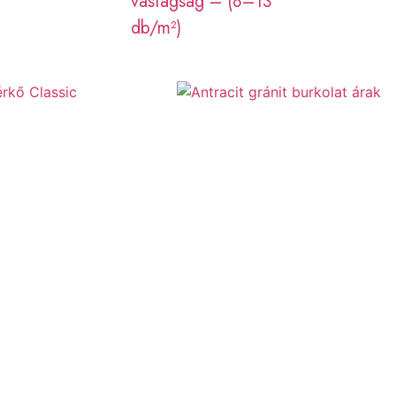
vastagság – (8–13
db/m²)