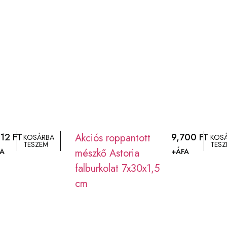
312
FT
Akciós roppantott
9,700
FT
KOSÁRBA
KOS
TESZEM
TES
mészkő Astoria
A
+ÁFA
falburkolat 7x30x1,5
cm