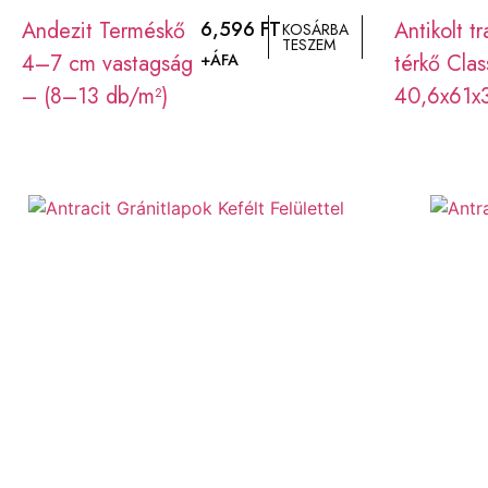
Andezit Terméskő
6,596
FT
Antikolt tr
KOSÁRBA
TESZEM
4–7 cm vastagság
térkő Clas
+ÁFA
– (8–13 db/m²)
40,6x61x