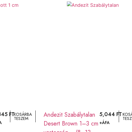
,845
FT
Andezit Szabálytalan
5,044
FT
KOSÁRBA
KOS
TESZEM
TES
Desert Brown 1–3 cm
A
+ÁFA