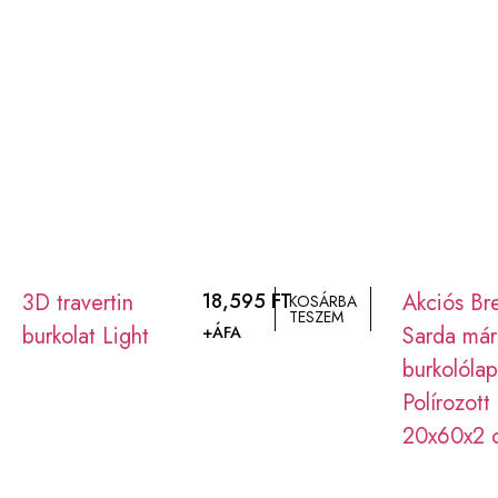
3D travertin
18,595
FT
Akciós Br
KOSÁRBA
TESZEM
burkolat Light
Sarda már
+ÁFA
burkolóla
Polírozott 
20x60x2 