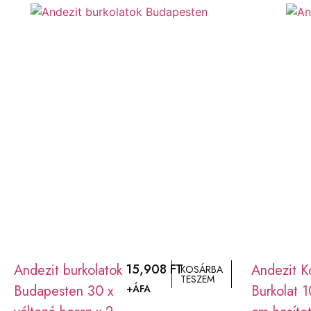
Andezit burkolatok
15,908
FT
Andezit K
KOSÁRBA
TESZEM
Budapesten 30 x
Burkolat 
+ÁFA