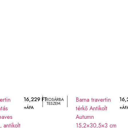
ertin
16,229
FT
Barna travertin
16
KOSÁRBA
TESZEM
tás
térkő Antikolt
+ÁFA
+ÁF
eaves
Autumn
, antikolt
15,2×30,5×3 cm