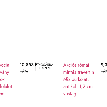
eccia
10,853
FT
Akciós római
9,
KOSÁRBA
TESZEM
vány
mintás travertin
+ÁFA
+ÁF
pok
Mix burkolat,
felület
antikolt 1,2 cm
cm
vastag