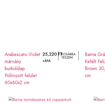
Arabescato Violet
25,220
FT
Barna Grá
KOSÁRBA
TESZEM
márvány
Kefélt Fel
+ÁFA
burkolólap
Brown 30
Polírozott felület
cm
60x60x2 cm