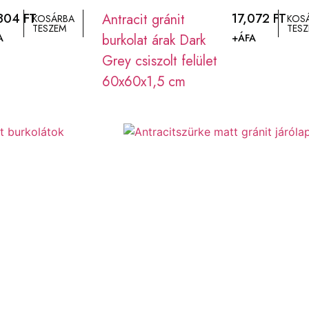
,804
FT
Antracit gránit
17,072
FT
KOSÁRBA
KOS
TESZEM
TES
burkolat árak Dark
A
+ÁFA
Grey csiszolt felület
60x60x1,5 cm