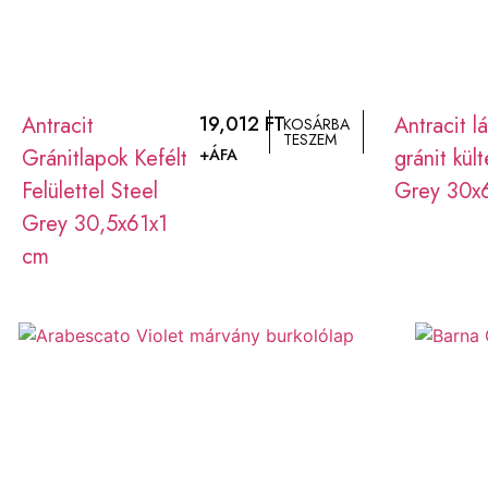
Antracit
19,012
FT
Antracit l
KOSÁRBA
TESZEM
Gránitlapok Kefélt
gránit kül
+ÁFA
Felülettel Steel
Grey 30x
Grey 30,5x61x1
cm