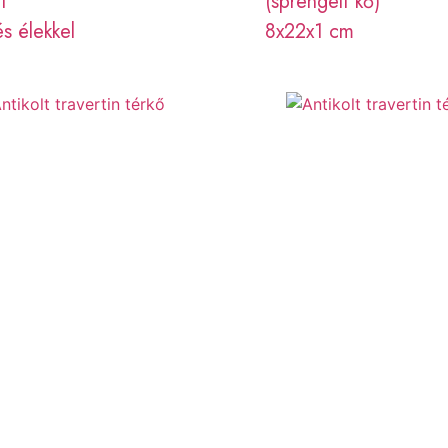
t
(sprengelt kő)
és élekkel
8x22x1 cm