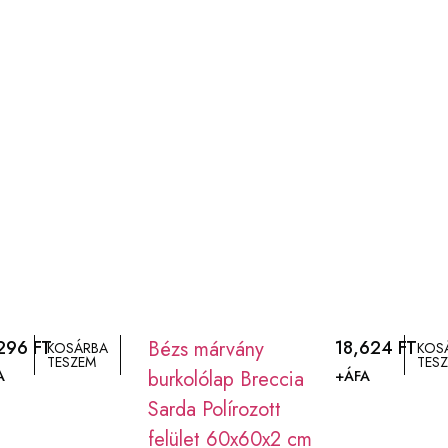
,296
FT
Bézs márvány
18,624
FT
KOSÁRBA
KOS
TESZEM
TES
burkolólap Breccia
A
+ÁFA
Sarda Polírozott
felület 60x60x2 cm