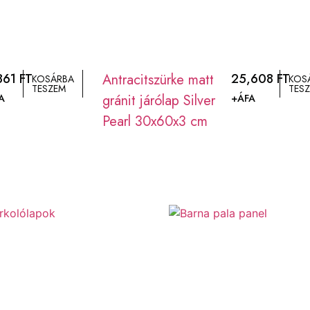
,861
FT
Antracitszürke matt
25,608
FT
KOSÁRBA
KOS
TESZEM
TES
gránit járólap Silver
A
+ÁFA
Pearl 30x60x3 cm