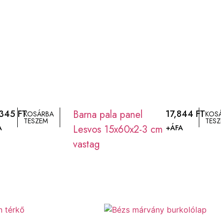
,345
FT
Barna pala panel
17,844
FT
KOSÁRBA
KOS
TESZEM
TES
Lesvos 15x60x2-3 cm
A
+ÁFA
vastag