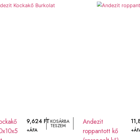
ockakő
9,624
FT
Andezit
11
KOSÁRBA
TESZEM
10x10x5
roppantott kő
+ÁFA
+ÁF