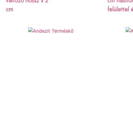
változó hossz x 2
cm hasítot
cm
felülettel 