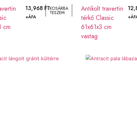
avertin
13,968
FT
Antikolt travertin
12
KOSÁRBA
TESZEM
sic
térkő Classic
+ÁFA
+ÁF
3 cm
61x61x3 cm
vastag