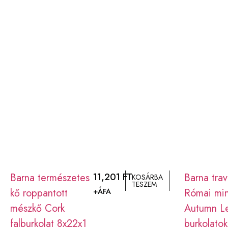
Barna természetes
11,201
FT
Barna trav
KOSÁRBA
TESZEM
kő roppantott
Római min
+ÁFA
mészkő Cork
Autumn L
falburkolat 8x22x1
burkolatok